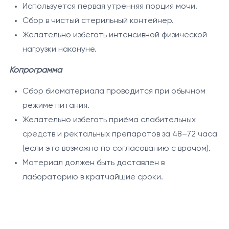
Недостаточное потребление жидкости
ALT и билирубин общий
— отражают
Используется первая утренняя порция мочи.
Пищевые нагрузки (жирная, сладкая пища перед
функциональное состояние печени и билиарной
Сбор в чистый стерильный контейнер.
сдачей анализов)
системы.
Желательно избегать интенсивной физической
Приём лекарственных препаратов
Креатинин
— маркер функции почек.
нагрузки накануне.
Интенсивная физическая нагрузка накануне
Ферритин
— отражает запасы железа в
Копрограмма
исследования
организме.
Анализ мочи с осадком
— позволяет оценить
Сбор биоматериала проводится при обычном
состояние мочевыделительной системы и
режиме питания.
выявить скрытые воспалительные процессы.
Желательно избегать приёма слабительных
Копрограмма
— комплексная оценка
средств и ректальных препаратов за 48–72 часа
пищеварения и функции желудочно-кишечного
(если это возможно по согласованию с врачом).
тракта.
Материал должен быть доставлен в
лабораторию в кратчайшие сроки.