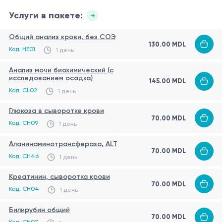
Услуги в пакете:
Общий анализ крови, без СОЭ
130.00 MDL
Код: HE01
1 день
Анализ мочи биохимический (с
исследованием осадка)
145.00 MDL
Код: CL02
1 день
Глюкоза в сыворотке крови
70.00 MDL
Код: CH09
1 день
Аланинаминотрансфераза, ALT
70.00 MDL
Код: CH46
1 день
Креатинин, сыворотка крови
70.00 MDL
Код: CH04
1 день
Билирубин общий
70.00 MDL
Код: CH07