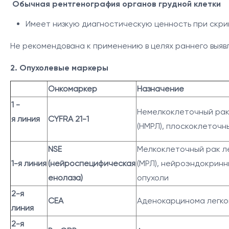
Обычная рентгенография органов грудной клетки
Имеет низкую диагностическую ценность при скри
Не рекомендована к применению в целях раннего выяв
2. Опухолевые маркеры
Онкомаркер
Назначение
1 -
Немелкоклеточный рак
я линия
CYFRA 21-1
(НМРЛ), плоскоклеточн
NSE
Мелкоклеточный рак л
1-я линия
(нейроспецифическая
(МРЛ), нейроэндокрин
енолаза)
опухоли
2-я
CEA
Аденокарцинома легко
линия
2-я