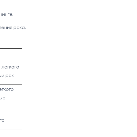
нинге.
ления рака.
 легкого
ый рак
егкого
ные
го