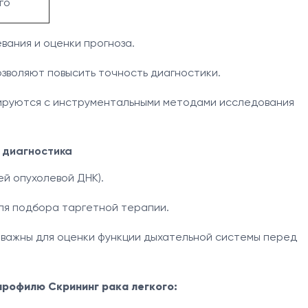
го
вания и оценки прогноза.
зволяют повысить точность диагностики.
ируются с инструментальными методами исследования
 диагностика
й опухолевой ДНК).
ля подбора таргетной терапии.
 важны для оценки функции дыхательной системы перед
 профилю Скрининг рака легкого: