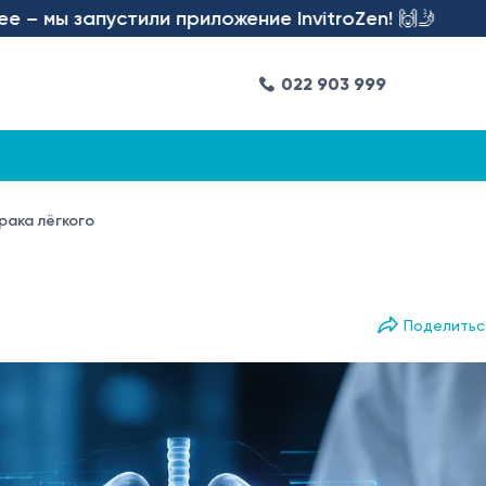
апустили приложение InvitroZen! 🙌🤳
022 903 999
рака лёгкого
Поделитьс