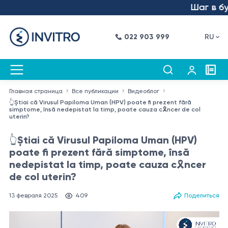
Шаг в будущ
022 903 999
RU
Главная страница
Все публикации
Видеоблог
👆Știai că Virusul Papiloma Uman (HPV) poate fi prezent fără
simptome, însă nedepistat la timp, poate cauza c🎗️ncer de col
uterin?
👆Știai că Virusul Papiloma Uman (HPV)
poate fi prezent fără simptome, însă
nedepistat la timp, poate cauza c🎗️ncer
de col uterin?
13 февраля 2025
409
Поделиться