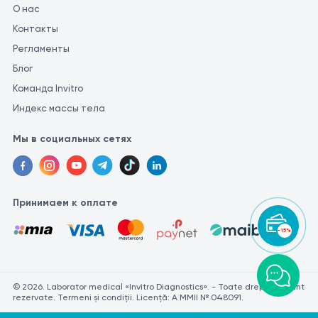
О нас
Контакты
Регламенты
Блог
Команда Invitro
Индекс массы тела
Мы в социальных сетях
Принимаем к оплате
-15%
© 2026. Laborator medical «Invitro Diagnostics». - Toate drepturile sunt
rezervate. Termeni și condiții. Licență: A MMII № 048091.