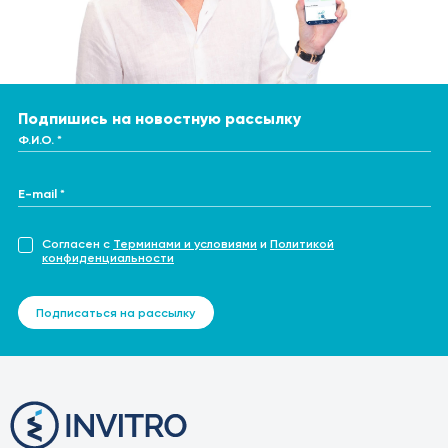
рентгенографии, КТ, МРТ) и физиотерапевтических
лактальбумину.
процедур, поскольку они могут повлиять на результаты
теста.
Подпишись на новостную рассылку
Ф.И.О. *
E-mail *
Согласен с
Терминами и условиями
и
Политикой
конфиденциальности
Подписаться на рассылку