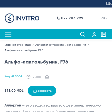
Шаг
022 903 999
RU
Главная страница
Аллергологические исследования
Альфа-лактальбумин, F76
Альфа-лактальбумин, F76
Код: ALS002
2 дня
375.00 MDL
Заказать
Аллерген
— это вещество, вызывающее аллергическую
реакцию. При атопических заболеваниях аллергены