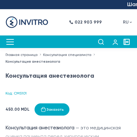
Шаг в
022 903 999
RU
Главная страница
Консультация специалиста
Консультация анестезиолога
Консультация анестезиолога
Код: CMS101
450.00 MDL
Заказать
Консультация анестезиолога
— это медицинская
оценка пациента перед хирургическим