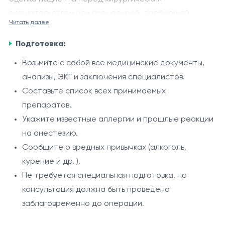
вмешательством или процедурой, требующей
Читать далее
анестезии. Врач-анестезиолог оценивает общее
Цель
состояние здоровья пациента, степень
Подготовка:
Определить состояние организма пациента и
анестезиологического риска и подбирает
Возьмите с собой все медицинские документы,
возможные риски.
наилучший метод анестезии.
анализы, ЭКГ и заключения специалистов.
Подобрать оптимальный метод анестезии.
Составьте список всех принимаемых
Подготовить пациента к безопасному
Роль
препаратов.
проведению процедуры.
Консультация позволяет предупредить
Укажите известные аллергии и прошлые реакции
осложнения, подобрать индивидуальный план
на анестезию.
анестезии и обеспечить пациенту
Сообщите о вредных привычках (алкоголь,
информированность и безопасность.
курение и др. ).
Основные задачи
Не требуется специальная подготовка, но
Сбор анамнеза и оценка функционального
консультация должна быть проведена
статуса.
заблаговременно до операции.
Классификация риска по шкале ASA.
Выбор подходящей техники анестезии.