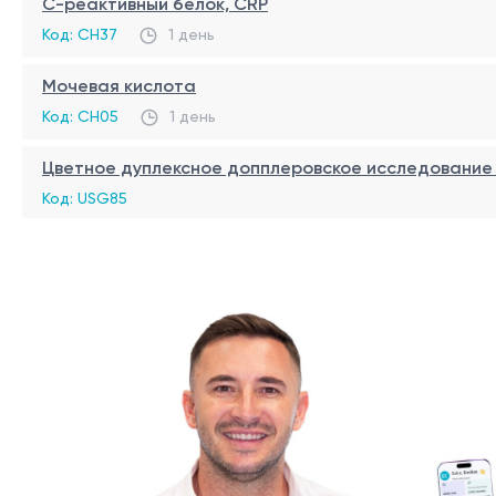
С-реактивный белок, CRP
УЗИ коленных суставов является неинвазивным и эффек
Код: CH37
1 день
различные патологии, такие как повреждения связок и 
Мочевая кислота
Показания к назначению УЗИ коленных суставов
Код: CH05
1 день
УЗИ коленных суставов назначается в следующих случа
Цветное дуплексное допплеровское исследование 
Травмы коленного сустава: Для выявления поврежде
Код: USG85
Боль в коленном суставе: Для определения причины
Опухоли или новообразования: Для выявления и оц
Подвывихи или вывихи: Для оценки смещения костей
Подготовка к процедуре УЗИ коленных суставо
Контроль эффективности лечения: Для мониторинг
Для получения точных и информативных результатов 
Не принимать обезболивающие и противовоспалител
суставе.
Не наносить на кожу вокруг коленного сустава ника
Носить свободную одежду, которую легко снять ил
Процедура УЗИ коленных суставов