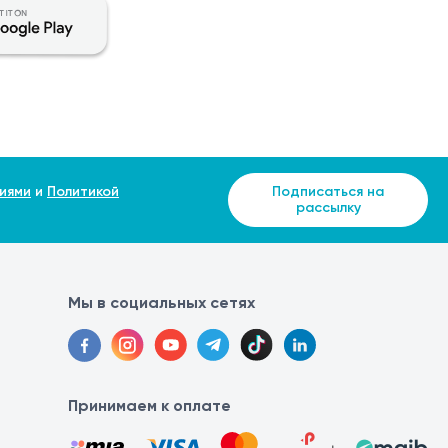
лн.
сумка, хрящи, сухожилия, связки и др.).
зуализации.
иями
и
Политикой
Подписаться на
рассылку
Мы в социальных сетях
Принимаем к оплате
ечения. При наличии болевых ощущений или обострения