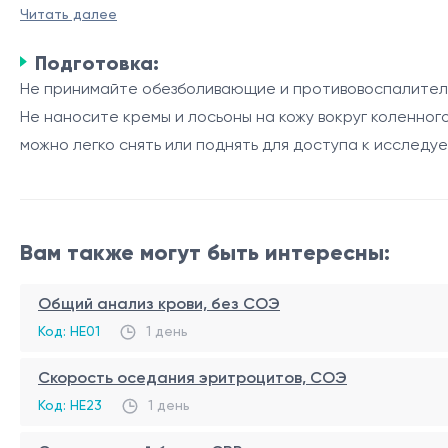
УЗИ коленных суставов является неинвазивным методом
Читать далее
состояние. Этот метод широко используется для выявл
Подготовка:
артрита и других заболеваний суставов.
Не принимайте обезболивающие и противовоспалительн
Анатомия коленного сустава
Не наносите кремы и лосьоны на кожу вокруг коленног
можно легко снять или поднять для доступа к исследу
Коленный сустав - один из наиболее сложных и нагруж
Элемент
Описание
Бедренная кость
Верхняя часть суст
Вам также могут быть интересны:
Большеберцовая кость
Нижняя часть суста
Надколенник
Небольшая плоская 
Общий анализ крови, без СОЭ
Менисков
Хрящевые прокладк
Код: HE01
1 день
Во время УЗИ врач может оценить состояние этих эле
Скорость оседания эритроцитов, СОЭ
подвижности сустава.
Код: HE23
1 день
Роль УЗИ коленных суставов в диагностике