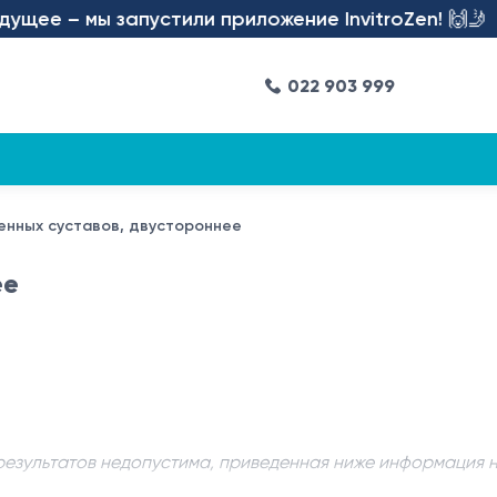
ее – мы запустили приложение InvitroZen! 🙌🤳
022 903 999
ленных суставов, двустороннее
ее
результатов недопустима, приведенная ниже информация 