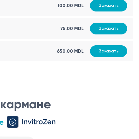
100.00 MDL
Заказать
тояния коленных суставов. Оно позволяет выявить
ые с коленными суставами.
75.00 MDL
Заказать
650.00 MDL
Заказать
.
устава.
 вмешательства.
дать следующие рекомендации по подготовке:
 кармане
могут маскировать воспалительные изменения в
е
рохождение ультразвуковых волн.