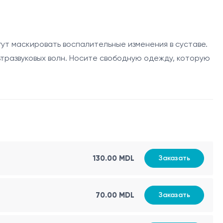
нние структуры коленного сустава и оценить их
в, сухожилий, связок, а также для диагностики
ут маскировать воспалительные изменения в суставе.
льтразвуковых волн. Носите свободную одежду, которую
дующих основных элементов:
ние в суставе.
130.00 MDL
Заказать
е определить причину боли или ограничения
70.00 MDL
Заказать