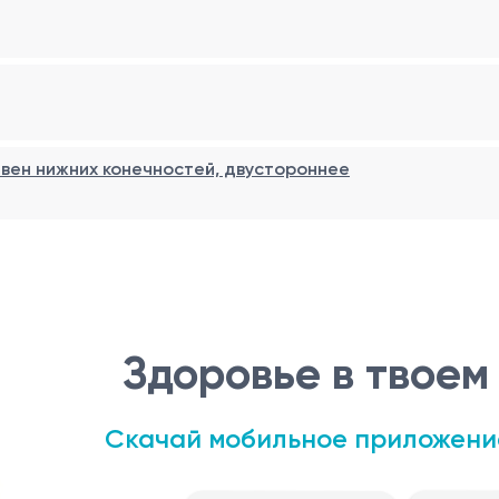
тивным методом визуализации для оценки структуры и сос
менисков, артрит, бурситы и другие заболевания, связанн
ях:
вен нижних конечностей, двустороннее
ний связок, менисков или костных структур после травмы
 боли, такой как артрит, бурсит или другие патологии.
енки опухолей или новообразований в области коленного с
 и мягких тканей в коленном суставе.
в
а динамики изменений после лечения или хирургического
при проведении УЗИ коленных суставов необходимо соблю
Здоровье в твоем
ьные препараты за 2-3 дня до процедуры, так как они 
Скачай мобильное приложени
ких кремов или лосьонов, так как они могут затруднить п
и подвернуть для доступа к исследуемой области.