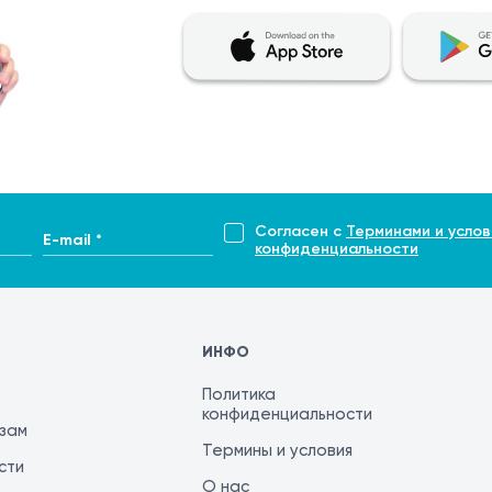
ри необходимости допускается аккуратное использовани
ри, ожог, признаки инфекции) необходимо обратиться к с
Согласен с
Терминами и услов
E-mail *
конфиденциальности
ИНФО
Политика
конфиденциальности
изам
Термины и условия
сти
О нас