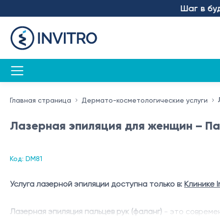
Шаг в будущ
Главная страница
Дермато-косметологические услуги
Лазерная эпиляция для женщин – Па
Код: DM81
Услуга лазерной эпиляции доступна только в:
Клинике I
Лазерная эпиляция пальцев рук (фаланг)
- это совреме