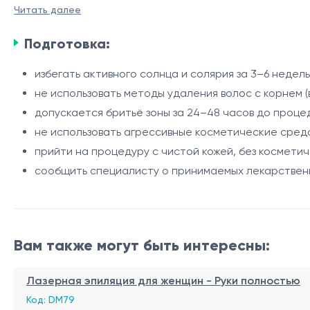
зон. Процедура выполняется с использованием алексан
Читать далее
Рост волос в области пальцев может быть связан с и
точное воздействие на волосяные фолликулы и комфор
эффективно воздействует на пигментированные волосы
Подготовка:
Показания
избегать активного солнца и солярия за 3–6 недел
не использовать методы удаления волос с корнем (
нежелательные волосы на пальцах рук;
допускается бритьё зоны за 24–48 часов до проце
склонность к раздражению после бритья или депил
не использовать агрессивные косметические средс
врастание волос;
прийти на процедуру с чистой кожей, без косметич
гипертрихоз.
Процедура
сообщить специалисту о принимаемых лекарствен
оценка фототипа кожи и особенностей роста воло
индивидуальный подбор параметров лазера;
обработка области пальцев и фаланг;
Вам также могут быть интересны:
охлаждение кожи системой Zimmer Cryo во время п
Интервалы между процедурами
нанесение успокаивающего средства после проц
Лазерная эпиляция для женщин - Руки полностью
рекомендуемый интервал - 6–8 недель;
Код: DM79