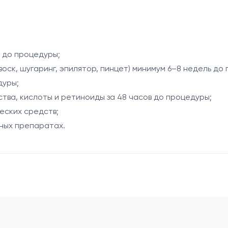
дритового лазера DEKA Again Pro Plus (755 нм) и системы
ндивидуальными особенностями организма и гормональными
т во время процедуры.
, обеспечивая постепенное снижение их роста и улучше
ь до процедуры;
воск, шугаринг, эпилятор, пинцет) минимум 6–8 недель до
дуры;
яции;
тва, кислоты и ретиноиды за 48 часов до процедуры;
еских средств;
ных препаратах.
с;
роцедуры;
едуры.