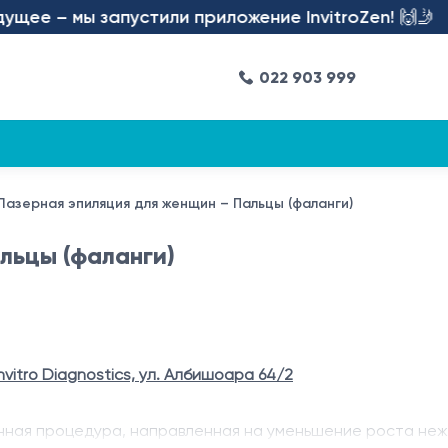
ее – мы запустили приложение InvitroZen! 🙌🤳
022 903 999
Лазерная эпиляция для женщин – Пальцы (фаланги)
льцы (фаланги)
nvitro Diagnostics, ул. Албишоара 64/2
нная процедура, направленная на уменьшение роста неж