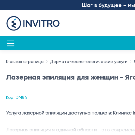
Шаг в будущее – мы за
Главная страница
Дермато-косметологические услуги
Лазерная эпиляция для женщин - Яг
Код: DM84
Услуга лазерной эпиляции доступна только в:
Клинике I
Лазерная эпиляция ягодичной области
- это современ