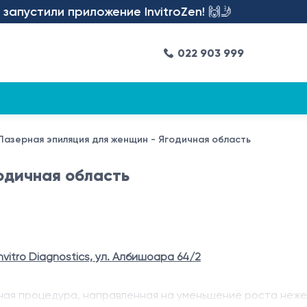
пустили приложение InvitroZen! 🙌🤳
022 903 999
Лазерная эпиляция для женщин - Ягодичная область
одичная область
nvitro Diagnostics, ул. Албишоара 64/2
ная процедура, направленная на уменьшение роста нежел