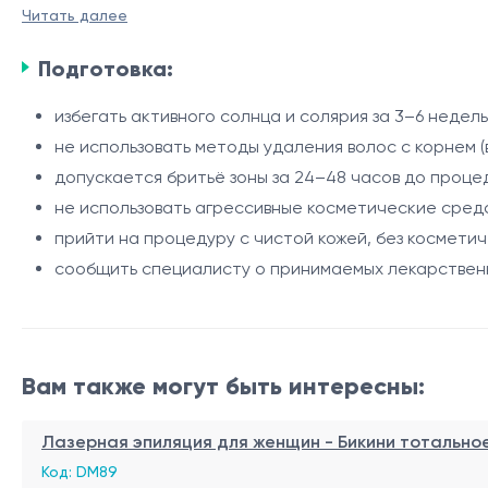
зоны. Процедура выполняется с использованием алексан
Читать далее
Рост волос в ягодичной области может быть связан с
обеспечивает точное воздействие на волосяные фолли
эффективно воздействует на пигментированные волосы
Подготовка:
Показания
избегать активного солнца и солярия за 3–6 недел
не использовать методы удаления волос с корнем (
• нежелательные волосы в ягодичной области;
допускается бритьё зоны за 24–48 часов до проце
• склонность к раздражению после бритья или депил
не использовать агрессивные косметические средс
• врастание волос;
прийти на процедуру с чистой кожей, без косметич
• гипертрихоз.
Процедура
сообщить специалисту о принимаемых лекарствен
• оценка фототипа кожи и особенностей роста волос
• индивидуальный подбор параметров лазера;
• обработка ягодичной области;
Вам также могут быть интересны:
• охлаждение кожи системой Zimmer Cryo во время п
Интервалы между процедурами
• нанесение успокаивающего средства после проце
Лазерная эпиляция для женщин - Бикини тотально
• рекомендуемый интервал - 6–8 недель;
Код: DM89