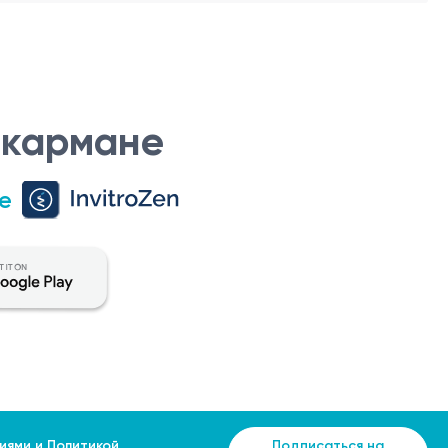
 кармане
е
иями
и
Политикой
Подписаться на