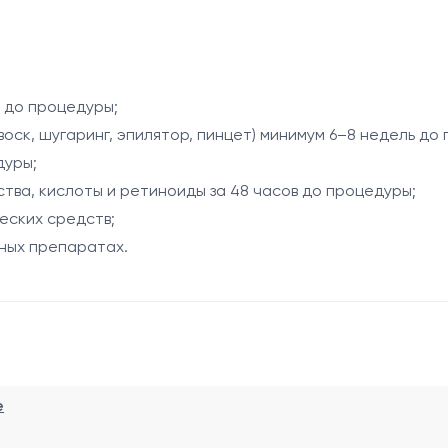
дритового лазера DEKA Again Pro Plus (755 нм) и систем
 индивидуальными особенностями организма и гормональн
кулы и комфорт во время процедуры.
, обеспечивая постепенное снижение их роста и улучше
ь до процедуры;
воск, шугаринг, эпилятор, пинцет) минимум 6–8 недель до
дуры;
яции;
тва, кислоты и ретиноиды за 48 часов до процедуры;
еских средств;
ных препаратах.
;
роцедуры;
дуры.
е