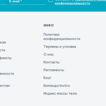
E-mail *
конфиденциальности
ри необходимости допускается аккуратное использовани
ах кожи;
ИНФО
ри, ожог, признаки инфекции) необходимо обратиться к с
Политика
конфиденциальности
изам
Термины и условия
сти
О нас
фикаты
Контакты
Регламенты
енности
Блог
ентам
Команда Invitro
Индекс массы тела