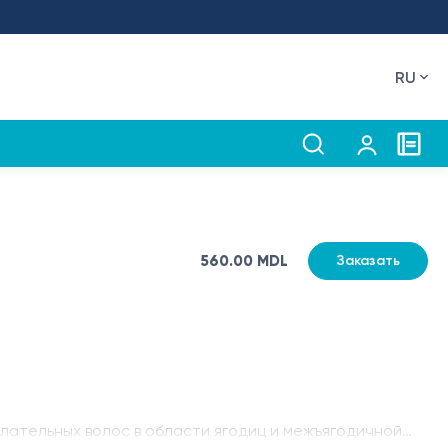
RU
560.00 MDL
Заказать
ательных волос в области ягодиц и межъягодичной