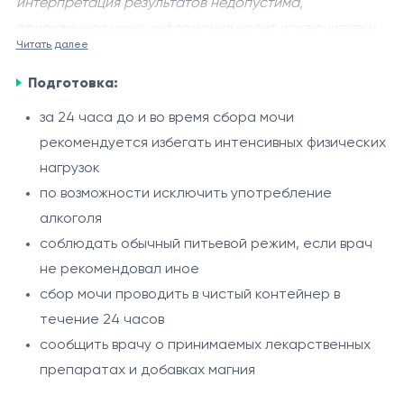
интерпретация результатов недопустима,
приведенная ниже информация носит исключительно
Читать далее
справочный характер.
Определение магния в суточной моче
позволяет
Подготовка:
оценить обмен магния в организме и его выведение
почками. Магний является важным макроэлементом,
за 24 часа до и во время сбора мочи
участвующим в работе нервной системы, мышечного
рекомендуется избегать интенсивных физических
Исследование используется для диагностики
сокращения, энергетического обмена и регуляции
нагрузок
нарушений магниевого обмена, оценки потерь
сердечного ритма.
по возможности исключить употребление
магния с мочой и выявления причин гипомагниемии
алкоголя
или гипермагниурии.
Показания
соблюдать обычный питьевой режим, если врач
не рекомендовал иное
подозрение на дефицит или избыток магния
сбор мочи проводить в чистый контейнер в
мышечные судороги, слабость, повышенная
течение 24 часов
утомляемость
сообщить врачу о принимаемых лекарственных
нарушения сердечного ритма
Процедура
препаратах и добавках магния
хронические заболевания почек
Для анализа используется моча, собранная в
эндокринные и метаболические нарушения