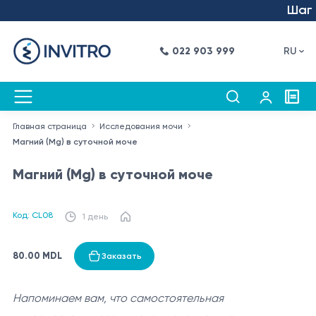
Шаг в 
022 903 999
RU
Главная страница
Исследования мочи
Магний (Mg) в суточной моче
Магний (Mg) в суточной моче
Код: CL08
1 день
80.00 MDL
Заказать
Напоминаем вам, что самостоятельная