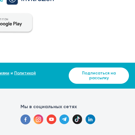
о не требуется. Однако рекомендуется следующее:
лиза.
бе. Процедура проводится медицинским работником и
роходят самостоятельно в течение нескольких дней.
иями
и
Политикой
Подписаться на
рассылку
исследования и необходимость дополнительных тестов.
Мы в социальных сетях
иммунологическим исследованием, которое используется
 специфических аутоантител, направленных против