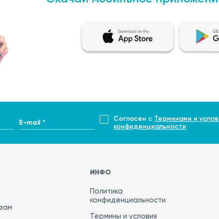
gG к Lkm-1, Sla, Gp210, Sp100 особая подготовка обычн
если это требуется для комплексного биохимического ана
не исследования.
 в день перед сдачей анализа.
я облегчения процедуры взятия крови.
репаратов.
a, Gp210, Sp100 берется из вены, обычно на локтевом сги
возникнуть небольшое кровотечение или синяк, которые п
Согласен с
Терминами и услов
E-mail *
конфиденциальности
о дня, исключая день взятия биоматериала.
ые факторы, такие как нагрузка лаборатории, сложность 
ИНФО
Политика
 LC-1, LKM-1, SLA, GP210 и SP100 является комплексным 
конфиденциальности
 печени. Этот анализ выявляет наличие и концентрацию
изам
Термины и условия