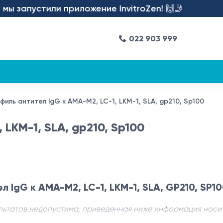
запустили приложение InvitroZen! 🙌🤳
022 903 999
филь антител IgG к AMA-M2, LC-1, LKM-1, SLA, gp210, Sp100
 LKM-1, SLA, gp210, Sp100
л IgG к AMA-M2, LC-1, LKM-1, SLA, GP210, SP1
льтатов недопустима, приведенная ниже информация носи