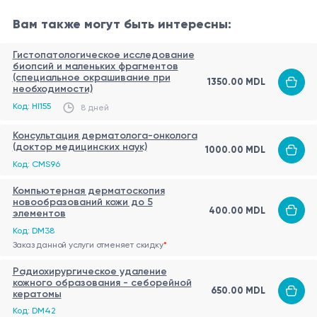
нитевидная и т.д.)
Вам также могут быть интересны:
Размер и глубина поражения
Локализация — открытые участки кожи, зоны
Гистопатологическое исследование
Цель процедуры
биопсий и маленьких фрагментов
трения или давления
(специальное окрашивание при
1350.00 MDL
необходимости)
Удаление бородавок с подтверждённой
Количество образований
Код: HI155
8 дней
доброкачественной природой
Степень ороговения и воспаления вокруг
Предотвращение распространения инфекции и
Предпочтения пациента и история рецидивов.
Консультация дерматолога-онколога
(доктор медицинских наук)
аутоинокуляции
1000.00 MDL
Показания
Код: CMS96
Снижение болевого и механического
Бородавка, подтвержденная клинически и
дискомфорта
Компьютерная дерматоскопия
новообразований кожи до 5
дерматоскопически
Улучшение эстетического внешнего вида кожи
400.00 MDL
элементов
Боль, кровоточивость или частое травмирование
Снижение риска вторичной инфекции.
Код: DM38
Заказ данной услуги отменяет скидку
*
образования
Противопоказания (относительные)
Эстетическое беспокойство пациента
Радиохирургическое удаление
кожного образования - себорейной
Острые инфекции кожи в области вмешательства
Неэффективность местного или
650.00 MDL
кератомы
Непереносимость анестезии
медикаментозного лечения
Код: DM42