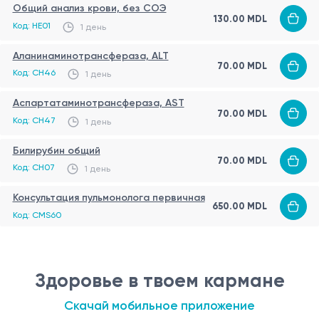
Общий анализ крови, без СОЭ
130.00 MDL
Код: HE01
1 день
Аланинаминотрансфераза, ALT
70.00 MDL
Код: CH46
1 день
Аспартатаминотрансфераза, AST
70.00 MDL
Код: CH47
1 день
Билирубин общий
70.00 MDL
Код: CH07
1 день
Консультация пульмонолога первичная
650.00 MDL
Код: CMS60
Здоровье в твоем кармане
Скачай мобильное приложение