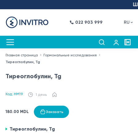
Шаг
022 903 999
RU
Главная страница
Гормональные исследования
Тиреоглобулин, Tg
Тиреоглобулин, Tg
Код: HM19
1 день
180.00 MDL
Заказать
Тиреоглобулин, Tg