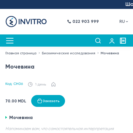
Шаг 
022 903 999
RU
Главная страница
Биохимические исследования
Мочевина
Мочевина
Код: CH06
1 день
70.00 MDL
Заказать
Мочевина
Напоминаем вам, что самостоятельная интерпретация