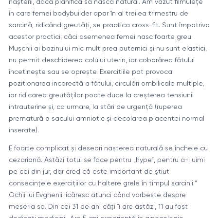
nașterii, dacă planifică să nască natural. Am văzut filmulețe
în care femei bodybuilder apar în al treilea trimestru de
sarcină, ridicând greutăți, se practica cross-fit. Sunt împotriva
acestor practici, căci asemenea femei nasc foarte greu.
Mușchii ai bazinului mic mult prea puternici și nu sunt elastici,
nu permit deschiderea colului uterin, iar coborârea fătului
încetinește sau se oprește. Exercitiile pot provoca
pozitionarea incorectă a fătului, circulări ombilicale multiple,
iar ridicarea greutăților poate duce la creșterea tensiunii
intrauterine și, ca urmare, la stări de urgență (ruperea
prematură a sacului amniotic și decolarea placentei normal
inserate).
E foarte complicat și deseori nașterea naturală se încheie cu
cezariană. Astăzi totul se face pentru „hype”, pentru a-i uimi
pe cei din jur, dar cred că este important de știut
consecințele exercițiilor cu haltere grele în timpul sarcinii.”
Ochii lui Evghenii licăresc atunci când vorbește despre
meseria sa. Din cei 31 de ani câți îi are astăzi, 11 au fost
dedicați medicinii. Are 5 ani experiență în ginecologie