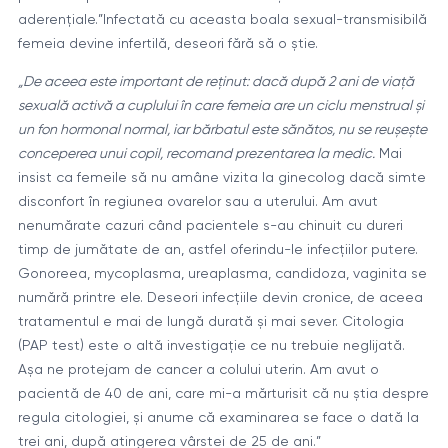
aderențiale.”Infectată cu aceasta boala sexual-transmisibilă
femeia devine infertilă, deseori fără să o știe.
„De aceea este important de reținut: dacă după 2 ani de viață
sexuală activă a cuplului în care femeia are un ciclu menstrual și
un fon hormonal normal, iar bărbatul este sănătos, nu se reușește
conceperea unui copil, recomand prezentarea la medic.
Mai
insist ca femeile să nu amâne vizita la ginecolog dacă simte
disconfort în regiunea ovarelor sau a uterului. Am avut
nenumărate cazuri când pacientele s-au chinuit cu dureri
timp de jumătate de an, astfel oferindu-le infecțiilor putere.
Gonoreea, mycoplasma, ureaplasma, candidoza, vaginita se
numără printre ele. Deseori infecțiile devin cronice, de aceea
tratamentul e mai de lungă durată și mai sever. Citologia
(PAP test) este o altă investigație ce nu trebuie neglijată.
Așa ne protejam de cancer a colului uterin. Am avut o
pacientă de 40 de ani, care mi-a mărturisit că nu știa despre
regula citologiei, și anume că examinarea se face o dată la
trei ani, după atingerea vârstei de 25 de ani.”