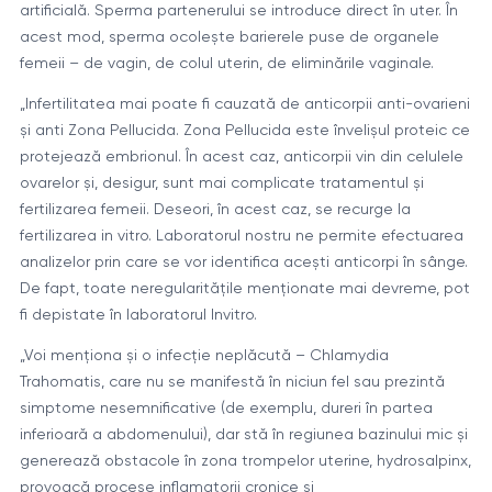
artificială. Sperma partenerului se introduce direct în uter. În
acest mod, sperma ocolește barierele puse de organele
femeii – de vagin, de colul uterin, de eliminările vaginale.
„Infertilitatea mai poate fi cauzată de anticorpii anti-ovarieni
și anti Zona Pellucida. Zona Pellucida este învelișul proteic ce
protejează embrionul. În acest caz, anticorpii vin din celulele
ovarelor și, desigur, sunt mai complicate tratamentul și
fertilizarea femeii. Deseori, în acest caz, se recurge la
fertilizarea in vitro. Laboratorul nostru ne permite efectuarea
analizelor prin care se vor identifica acești anticorpi în sânge.
De fapt, toate neregularitățile menționate mai devreme, pot
fi depistate în laboratorul Invitro.
„Voi menționa și o infecție neplăcută – Chlamydia
Trahomatis, care nu se manifestă în niciun fel sau prezintă
simptome nesemnificative (de exemplu, dureri în partea
inferioară a abdomenului), dar stă în regiunea bazinului mic și
generează obstacole în zona trompelor uterine, hydrosalpinx,
provoacă procese inflamatorii cronice și