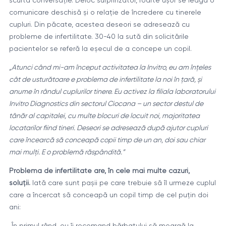
comunicare deschisă și o relație de încredere cu tinerele
cupluri. Din păcate, acestea deseori se adresează cu
probleme de infertilitate. 30-40 la sută din solicitările
pacientelor se referă la eșecul de a concepe un copil.
„Atunci când mi-am început activitatea la Invitro, eu am înțeles
cât de usturătoare e problema de infertilitate la noi în țară, și
anume în rândul cuplurilor tinere. Eu activez la filiala laboratorului
Invitro Diagnostics din sectorul Ciocana – un sector destul de
tânăr al capitalei, cu multe blocuri de locuit noi, majoritatea
locatarilor fiind tineri. Deseori se adresează după ajutor cupluri
care încearcă să conceapă copii timp de un an, doi sau chiar
mai mulți. E o problemă răspândită.”
Problema de infertilitate are, în cele mai multe cazuri,
soluții.
Iată care sunt pașii pe care trebuie să îl urmeze cuplul
care a încercat să conceapă un copil timp de cel puțin doi
ani:
„În primul rând, eu îi recomand bărbatului să meargă la