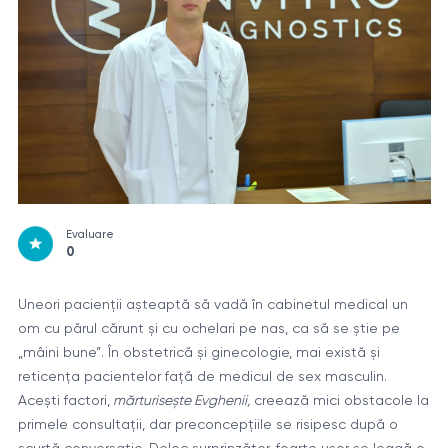
Evaluare
0
Uneori pacienții așteaptă să vadă în cabinetul medical un
om cu părul cărunt și cu ochelari pe nas, ca să se știe pe
„mâini bune”. În obstetrică și ginecologie, mai există și
reticența pacientelor față de medicul de sex masculin.
Acești factori,
mărturisește Evghenii,
creează mici obstacole la
primele consultații, dar preconcepțiile se risipesc după o
scurtă conversație. Deloc surprinzător, foarte ușor se leagă o