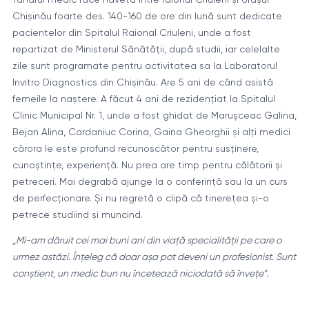
Chișinău foarte des. 140-160 de ore din lună sunt dedicate
pacientelor din Spitalul Raional Criuleni, unde a fost
repartizat de Ministerul Sănătății, după studii, iar celelalte
zile sunt programate pentru activitatea sa la Laboratorul
Invitro Diagnostics din Chișinău. Are 5 ani de când asistă
femeile la naștere. A făcut 4 ani de rezidențiat la Spitalul
Clinic Municipal Nr. 1, unde a fost ghidat de Marușceac Galina,
Bejan Alina, Cardaniuc Corina, Gaina Gheorghii și alți medici
cărora le este profund recunoscător pentru susținere,
cunoștințe, experiență. Nu prea are timp pentru călătorii și
petreceri. Mai degrabă ajunge la o conferință sau la un curs
de perfecționare. Și nu regretă o clipă că tinerețea și-o
petrece studiind și muncind.
„Mi-am dăruit cei mai buni ani din viață specialității pe care o
urmez astăzi. Înțeleg că doar așa pot deveni un profesionist. Sunt
conștient, un medic bun nu încetează niciodată să învețe”.