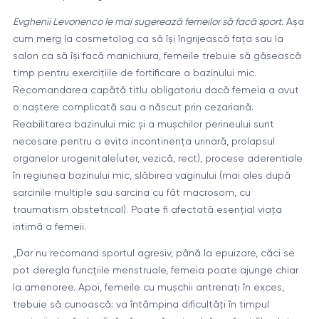
Evghenii Levonenco le mai sugerează femeilor să facă sport.
Așa
cum merg la cosmetolog ca să își îngrijească fața sau la
salon ca să își facă manichiura, femeile trebuie să găsească
timp pentru exercițiile de fortificare a bazinului mic.
Recomandarea capătă titlu obligatoriu dacă femeia a avut
o naștere complicată sau a născut prin cezariană.
Reabilitarea bazinului mic și a mușchilor perineului sunt
necesare pentru a evita incontinența urinară, prolapsul
organelor urogenitale(uter, vezică, rect), procese aderentiale
în regiunea bazinului mic, slăbirea vaginului (mai ales după
sarcinile multiple sau sarcina cu făt macrosom, cu
traumatism obstetrical). Poate fi afectată esențial viața
intimă a femeii.
„Dar nu recomand sportul agresiv, până la epuizare, căci se
pot deregla funcțiile menstruale, femeia poate ajunge chiar
la amenoree. Apoi, femeile cu mușchii antrenați în exces,
trebuie să cunoască: va întâmpina dificultăți în timpul