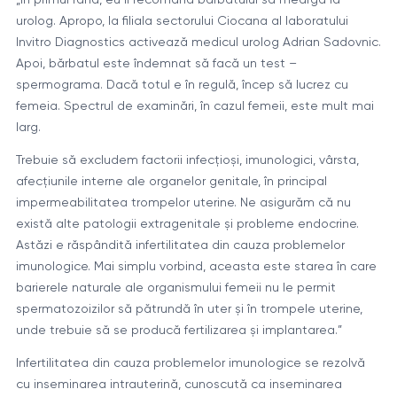
urolog. Apropo, la filiala sectorului Ciocana al laboratului
Invitro Diagnostics activează medicul urolog Adrian Sadovnic.
Apoi, bărbatul este îndemnat să facă un test –
spermograma. Dacă totul e în regulă, încep să lucrez cu
femeia. Spectrul de examinări, în cazul femeii, este mult mai
larg.
Trebuie să excludem factorii infecțioși, imunologici, vârsta,
afecțiunile interne ale organelor genitale, în principal
impermeabilitatea trompelor uterine. Ne asigurăm că nu
există alte patologii extragenitale și probleme endocrine.
Astăzi e răspândită infertilitatea din cauza problemelor
imunologice. Mai simplu vorbind, aceasta este starea în care
barierele naturale ale organismului femeii nu le permit
spermatozoizilor să pătrundă în uter și în trompele uterine,
unde trebuie să se producă fertilizarea și implantarea.”
Infertilitatea din cauza problemelor imunologice se rezolvă
cu inseminarea intrauterină, cunoscută ca inseminarea