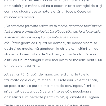
obstetrică și e mândru că nu a cedat în fața tentației de a-și
continua studiile peste hotarele țării. Îi face plăcere să
muncească acasă.
„De când mă țin minte, voiam să fiu medic, deoarece tatăl meu a
fost chirurg oro-maxilo-facial, îmi plăcea să merg la el la serviciu,
îl vedeam atât de mare, frumos, îmbrăcat în halat
alb…
Înțelegeam că îi ajută pe oameni, de aceea visam să
devin și eu medic, mă gândeam la chirurgie. În ultimii ani de
studiu la Universitatea de Medicină, lectorii îmi tot făceau
aluzii că traumatologia e cea mai potrivită meserie pentru un
om corpolent ca mine.
„O, ești un tânăr atât de mare, toate drumurile tale la
traumatologie duc”, îmi ziceau ei. Profesorul Valentin Friptu,
se pare, a avut o putere mai mare de convingere. El mi-a
influențat decizia, după ce am înțeles că ginecologia si
obstetrica sunt perfecte pentru mine”, își amintește Evghenii.
Tânărul medic face naveta între raionul Criuleni și orașul