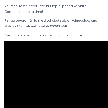
Anumite teste efectuate la timp îţi pot salva viaţa.
Controlează-te la timp!
Pentru programări la medicul obstetrician-ginecolog, dna
Natalia Coica-Bivol, apelati 022903999.
Aveţi grijă de sănătatea voastră şi a celor din jur!