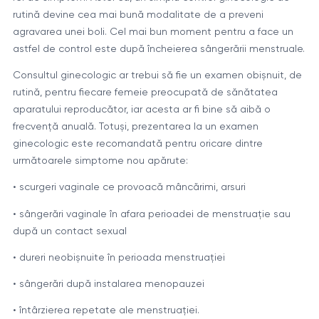
rutină devine cea mai bună modalitate de a preveni
agravarea unei boli. Cel mai bun moment pentru a face un
astfel de control este după încheierea sângerării menstruale.
Consultul ginecologic ar trebui să fie un examen obișnuit, de
rutină, pentru fiecare femeie preocupată de sănătatea
aparatului reproducător, iar acesta ar fi bine să aibă o
frecvență anuală. Totuși, prezentarea la un examen
ginecologic este recomandată pentru oricare dintre
următoarele simptome nou apărute:
• scurgeri vaginale ce provoacă mâncărimi, arsuri
• sângerări vaginale în afara perioadei de menstruație sau
după un contact sexual
• dureri neobișnuite în perioada menstruației
• sângerări după instalarea menopauzei
• întârzierea repetate ale menstruației.