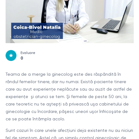
Evaluare
0
Teama de a merge la ginecolog este des răspândită în
rândul femeilor tinere, dar nu numai. Există paciente tinere
care au avut experienţe neplăcute sau au auzit de astfel de
experienţe şi atunci se tem. Şi femeile de peste 50 ani, la
care teoretic nu te aştepţi să privească uşa cabinetului de
ginecologie cu încordare, păşesc uneori uşor înfricoşate de
ce se poate întâmpla acolo.
Sunt cazuri în care unele afecțiuni deja existente nu au niciun
fel de simptom. Astel că, un simplu control ginecologic de