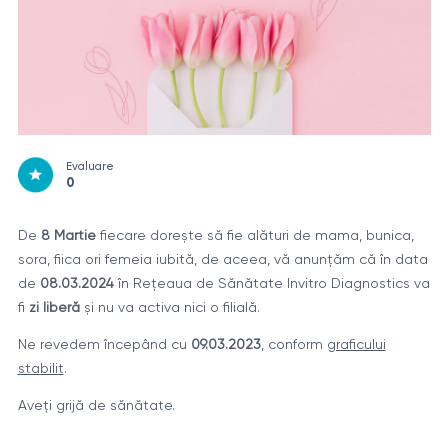
Evaluare
0
De
8 Martie
fiecare dorește să fie alături de mama, bunica,
sora, fiica ori femeia iubită, de aceea, vă anunțăm că în data
de
08.03.2024
în Rețeaua de Sănătate Invitro Diagnostics va
fi
zi liberă
și nu va activa nici o filială.
Ne revedem începând cu
09.03.2023
, conform
graficului
stabilit
.
Aveți grijă de sănătate.