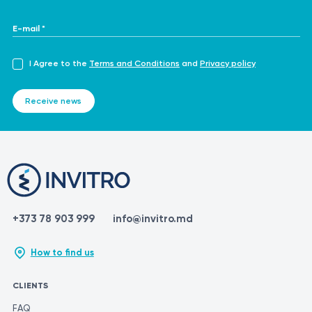
E-mail *
I Agree to the
Terms and Conditions
and
Privacy policy
Receive news
+373 78 903 999
info@invitro.md
How to find us
CLIENTS
FAQ