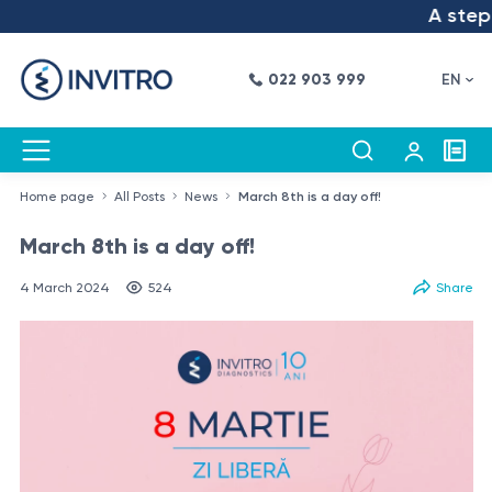
A step in
022 903 999
EN
Home page
All Posts
News
March 8th is a day off!
March 8th is a day off!
4 March 2024
524
Share