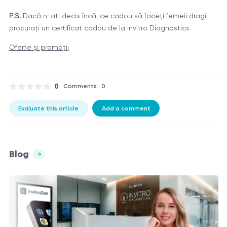
P.S.
Dacă n-ați decis încă, ce cadou să faceți femeii dragi,
procurați un certificat cadou de la Invitro Diagnostics.
Oferte și promoții
0
Comments : 0
Evaluate this article
Add a comment
Blog