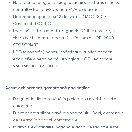
Electroencefalografie (diagnosticarea sistemului nervos
central) – Neuron-Spectrum-4/P electronic
Electrocardiografie cu 12 derivații – MAC 2000 +
Cardiosoft ECG PC
Examinări și tratamentul organelor ORL cu proiecție
video (vizibil pentru pacient) – Optomic - OP-2000 +
OTOSOMART
USG (ecografie) pentru însărcinate la orice termen;
ecografie ginecologică, urologică – GE Healthcare
Voluson E10 BT21 OLED.
Acest echipament garantează pacienților:
Diagnostic din cap până în picioare la nivelul clinicilor
europene.
Funcționarea silențioasă a aparatajului. Deci, examinare
derulează în condiții confortabile.
În timpul examinării funcționale doza de radiație este