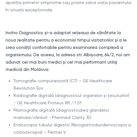
apariția primelor simptome sau poate salva viața pacientului
în situații excepționale.
Invitro Diagnostics și-a adaptat rețeaua de sănătate la
noua realitate pentru a economisi timpul vizitatorilor și a le
crea condiții confortabile pentru examinarea complexă a
organismului. De aceea, la adresa str. Albișoara, 64/2, noi am
adunat cei mai buni medici și cel mai performant utilaj
medical din Moldova:
Tomografie computerizată (CT) – GE Healthcare
Revolution Evo
Radiografie digitală (diagnosticul organelor și țesuturilor)
- GE Healthcare Proteus XR / f ST
Mamografie digitală (diagnosticarea glandelor
mamare/sânilor) - Planmed Clarity 3D
Endoscopia tubului digestiv (fibrogastroduodenoscopia și
colonoscopia) – Pentax V