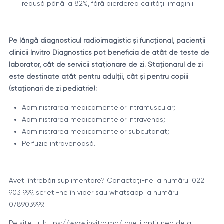
redusă până la 82%, fără pierderea calității imaginii.
Pe lângă diagnosticul radioimagistic și funcțional, pacienții
clinicii Invitro Diagnostics pot beneficia de atât de teste de
laborator, cât de servicii staționare de zi. Staționarul de zi
este destinate atât pentru adulții, cât și pentru copiii
(staționari de zi pediatrie):
Administrarea medicamentelor intramuscular;
Administrarea medicamentelor intravenos;
Administrarea medicamentelor subcutanat;
Perfuzie intravenoasă.
Aveți întrebări suplimentare? Conactați-ne la numărul 022
903 999, scrieți-ne în viber sau whatsapp la numărul
078903999.
Pe site-ul
https://www.invitro.md/
aveți opțiunea de a