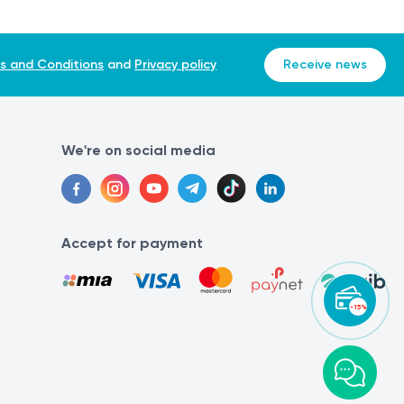
s and Conditions
and
Privacy policy
Receive news
We're on social media
Accept for payment
-15%