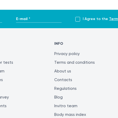
E-mail *
I Agree to the
Term
INFO
Privacy policy
r tests
Terms and conditions
ram
About us
es
Contacts
Regulations
urvey
Blog
ents
Invitro team
Body mass index