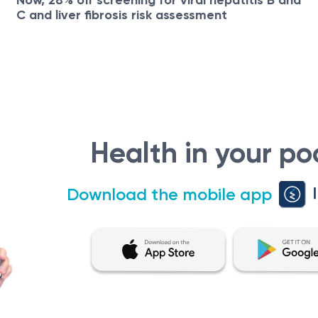
Now, 28% off screening for viral hepatitis B and
C and liver fibrosis risk assessment
Health in your po
Download the mobile app