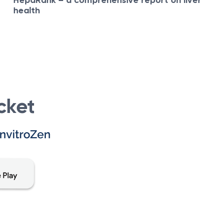
HepaRank – a comprehensive report on liver
health
cket