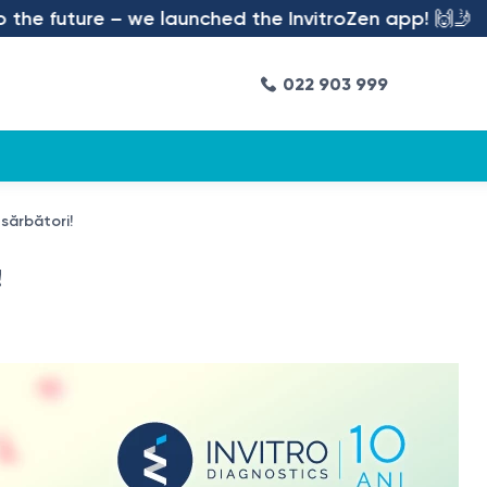
 future – we launched the InvitroZen app! 🙌🤳
022 903 999
sărbători!
!