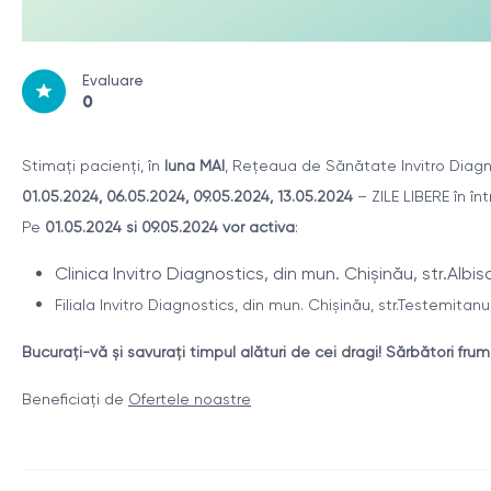
Evaluare
0
Stimați pacienți, în
luna MAI
, Rețeaua de Sănătate Invitro Diagn
01.05.2024, 06.05.2024, 09.05.2024, 13.05.2024
– ZILE LIBERE în î
Pe
01.05.2024 si 09.05.2024 vor activa
:
Clinica Invitro Diagnostics, din mun. Chișinău, str.Albi
Filiala Invitro Diagnostics, din mun. Chișinău, str.Testemitanu
Bucurați-vă și savurați timpul alături de cei dragi! Sărbători fru
Beneficiați de
Ofertele noastre