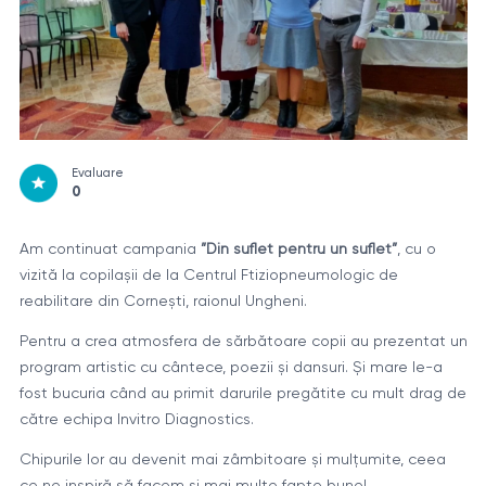
Evaluare
0
Am continuat campania
”Din suflet pentru un suflet”
, cu o
vizită la copilașii de la Centrul Ftiziopneumologic de
reabilitare din Cornești, raionul Ungheni.
Pentru a crea atmosfera de sărbătoare copii au prezentat un
program artistic cu cântece, poezii și dansuri. Și mare le-a
fost bucuria când au primit darurile pregătite cu mult drag de
către echipa Invitro Diagnostics.
Chipurile lor au devenit mai zâmbitoare și mulțumite, ceea
ce ne inspiră să facem și mai multe fapte bune!