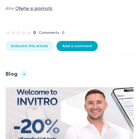
Alte
Oferte și promoții
0
Comments : 0
Evaluate this article
Add a comment
Blog