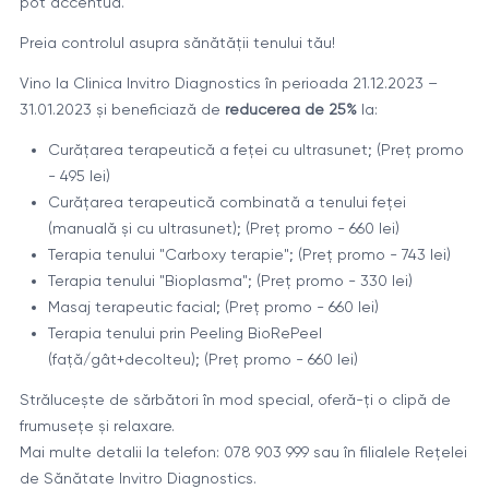
pot accentua.
Preia controlul asupra sănătății tenului tău!
Vino la Clinica Invitro Diagnostics în perioada 21.12.2023 –
31.01.2023 și beneficiază de
reducerea de 25%
la:
Curățarea terapeutică a feței cu ultrasunet; (Preț promo
- 495 lei)
Curățarea terapeutică combinată a tenului feței
(manuală și cu ultrasunet); (Preț promo - 660 lei)
Terapia tenului "Carboxy terapie"; (Preț promo - 743 lei)
Terapia tenului "Bioplasma"; (Preț promo - 330 lei)
Masaj terapeutic facial; (Preț promo - 660 lei)
Terapia tenului prin Peeling BioRePeel
(față/gât+decolteu); (Preț promo - 660 lei)
Strălucește de sărbători în mod special, oferă-ți o clipă de
frumusețe și relaxare.
Mai multe detalii la telefon: 078 903 999 sau în filialele Rețelei
de Sănătate Invitro Diagnostics.