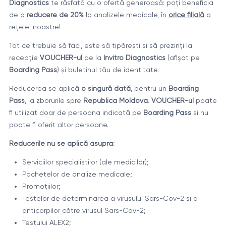
Diagnostics
te răsfață cu o ofertă generoasă: poți beneficia
de o
reducere de 20%
la analizele medicale, în
orice filială
a
rețelei noastre!
Tot ce trebuie să faci, este să tipărești și să prezinți la
recepție
VOUCHER-ul
de la
Invitro Diagnostics
(afișat pe
Boarding Pass
) și buletinul tău de identitate.
Reducerea se aplică
o singură dată
, pentru un
Boarding
Pass
, la zborurile spre
Republica Moldova
.
VOUCHER-ul
poate
fi utilizat doar de persoana indicată pe
Boarding Pass
și nu
poate fi oferit altor persoane.
Reducerile nu se aplică asupra:
Serviciilor specialiștilor (ale medicilor);
Pachetelor de analize medicale;
Promoțiilor;
Testelor de determinarea a virusului Sars-Cov-2 și a
anticorpilor către virusul Sars-Cov-2;
Testului ALEX2;