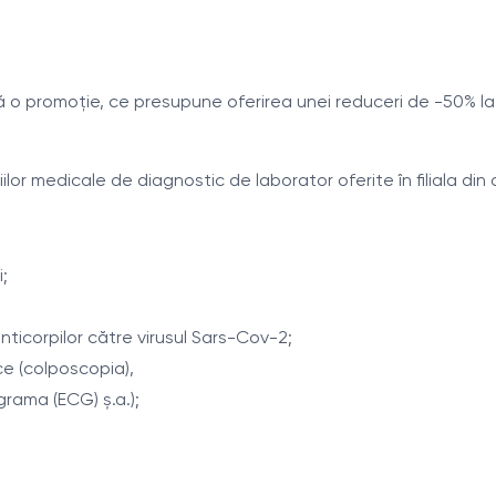
 promoție, ce presupune oferirea unei reduceri de -50% la anal
or medicale de diagnostic de laborator oferite în filiala din o
i;
nticorpilor către virusul Sars-Cov-2;
ce (colposcopia),
grama (ECG) ș.a.);