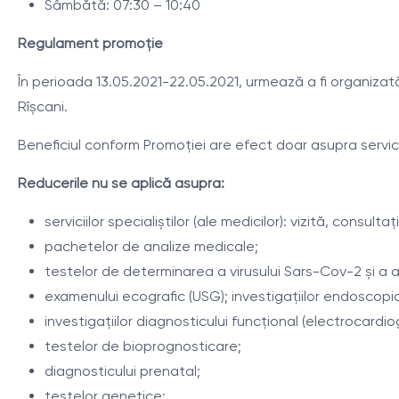
Sâmbătă: 07:30 – 10:40
Regulament promoţie
În perioada 13.05.2021-22.05.2021, urmează a fi organizată o
Rîșcani.
Beneficiul conform Promoției are efect doar asupra serviciil
Reducerile nu se aplică asupra:
serviciilor specialiștilor (ale medicilor): vizită, consultați
pachetelor de analize medicale;
testelor de determinarea a virusului Sars-Cov-2 și a a
examenului ecografic (USG); investigațiilor endoscopi
investigațiilor diagnosticului funcțional (electrocardio
testelor de bioprognosticare;
diagnosticului prenatal;
testelor genetice;