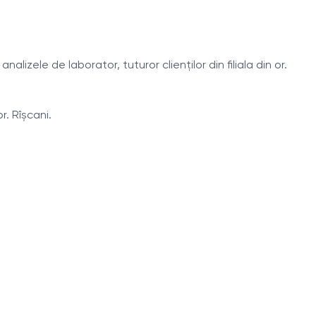
izele de laborator, tuturor clienților din filiala din or.
r. Rîșcani.