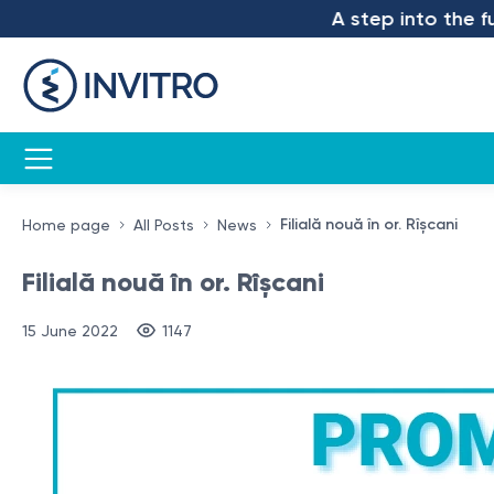
A step into the future 
Filială nouă în or. Rîșcani
Home page
All Posts
News
Filială nouă în or. Rîșcani
15 June 2022
1147