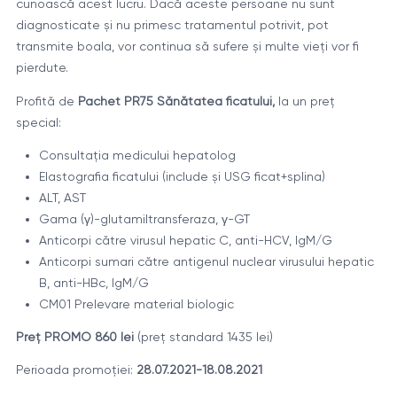
cunoască acest lucru. Dacă aceste persoane nu sunt
diagnosticate și nu primesc tratamentul potrivit, pot
transmite boala, vor continua să sufere și multe vieți vor fi
pierdute.
Profită de
Pachet PR75 Sănătatea ficatului,
la un preț
special:
Consultația medicului hepatolog
Elastografia ficatului (include și USG ficat+splina)
ALT, AST
Gama (γ)-glutamiltransferaza, γ-GT
Anticorpi către virusul hepatic C, anti-HCV, IgM/G
Anticorpi sumari către antigenul nuclear virusului hepatic
B, anti-HBc, IgM/G
CM01 Prelevare material biologic
Preț PROMO 860 lei
(preț standard 1435 lei)
Perioada promoției:
28.07.2021-18.08.2021