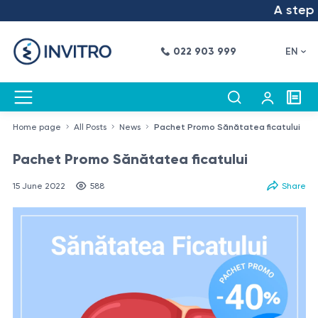
A step in
022 903 999
EN
Home page
All Posts
News
Pachet Promo Sănătatea ficatului
Pachet Promo Sănătatea ficatului
15 June 2022
588
Share