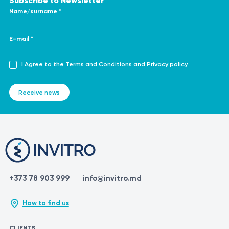
Subscribe to Newsletter
Name/surname *
E-mail *
I Agree to the
Terms and Conditions
and
Privacy policy
Receive news
+373 78 903 999
info@invitro.md
How to find us
CLIENTS