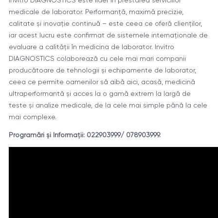
Invitro DIAGNOSTICS este lider în prestarea serviciilor
medicale de laborator. Performanță, maximă precizie,
calitate și inovație continuă – este ceea ce oferă clienților,
iar acest lucru este confirmat de sistemele internaționale de
evaluare a calității în medicina de laborator. Invitro
DIAGNOSTICS colaborează cu cele mai mari companii
producătoare de tehnologii și echipamente de laborator,
ceea ce permite oamenilor să aibă aici, acasă, medicină
ultraperformantă și acces la o gamă extrem la largă de
teste și analize medicale, de la cele mai simple până la cele
mai complexe.
Programări și Informații: 022903999/ 078903999.