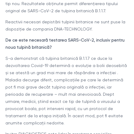
tip nou. Rezultatele obținute permit diferențierea tipului
original de SARS-CoV-2 de tulpina britanică B.1.1.7.
Reactivii necesari depistării tulpinii britanice ne sunt puse la
dispoziție de compania DNA-TECHNOLOGY.
De ce este necesară testarea SARS-CoV-2, inclusiv pentru
noua tulpină britanică?
S-a demonstrat că tulpina britanică B.1.1.7 ce duce la
dezvoltarea Covid-19 determină o evoluție a bolii deosebită
și se atestă un grad mai mare de răspândire a infecției .
Maladia decurge diferit, complicațiile pe care le determină
pot fi mai grave decât tulpina originală a infecției, iar
perioada de recuperare – mult mai anevoioasă. Drept
urmare, medicii, știind exact ce tip de tulpină a virusului a
provocat boala, pot interveni rapid, cu un protocol de
tratament de la etapa inițială. În acest mod, pot fi evitate
anumite complicații nedorite.