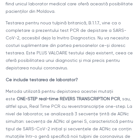
fiind unicul laborator medical care oferă această posibilitate
pacienților din Moldova.
Testarea pentru noua tulpină britanică, B.1.1.7., vine ca o
completare a prezentului test PCR de depistare a SARS-
CoV-2, accesibil deja la Invitro Diagnostics. Nu va necesita
costuri suplimentare din partea persoanelor ce-și doresc
testarea. Este PLUS VALOARE testului deja existent, ceea ce
oferă posibilitatea unui diagnostic și mai precis pentru
depistarea noului coronavirus.
Ce include testarea de laborator?
Metoda utilizată pentru depistarea acestei mutații
este
ONE-STEP real-time REVERS TRANSCRIPTION PCR
, sau,
altfel spus, Real Time PCR cu reverstranscripție one-step. La
nivel de laborator, se analizează 3 secvențe țintă de ADNc
simultan: secvența de ADNc al genei S, caracteristică pentru
tipul de SARS-CoV-2 inițial și secvențele de ADNc ce conțin
mutațiile într-o genă specifică noii tulpini de coronavirus de