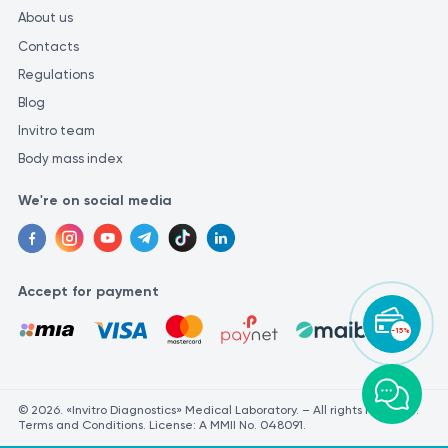
About us
Contacts
Regulations
Blog
Invitro team
Body mass index
We're on social media
Accept for payment
-15%
© 2026. «Invitro Diagnostics» Medical Laboratory. – All rights reserved.
Terms and Conditions. License: A MMII No. 048091.