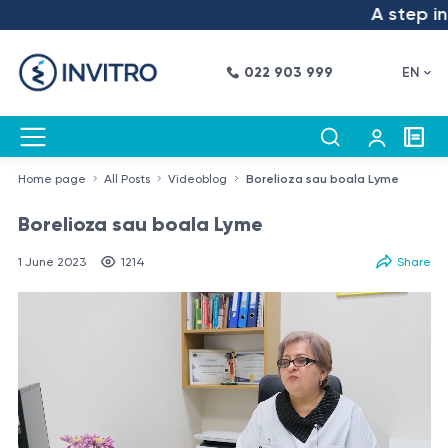
A step into 
022 903 999
EN
Home page
All Posts
Videoblog
Borelioza sau boala Lyme
Borelioza sau boala Lyme
1 June 2023
1214
Share