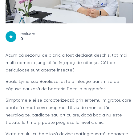
Evaluare
0
Acum că sezonul de picnic a fost declarat deschis, tot mai
mulți oameni ajung să fie înțepați de căpușe. Cât de
periculoase sunt aceste insecte?
Boala Lyme sau Borelioza, este o infecție transmisă de
căpușe, cauzată de bacteria Borrelia burgdorferi.
Simptomele ei se caracterizează prin eritemul migrator, care
poate fi urmat ceva timp mai târziu de manifestări
neurologice, cardiace sau articulare, dacă boala nu este
tratată la timp și poate progresa la nivel cronic.
Viața omului cu borelioză devine mai îngreunată, deoarece