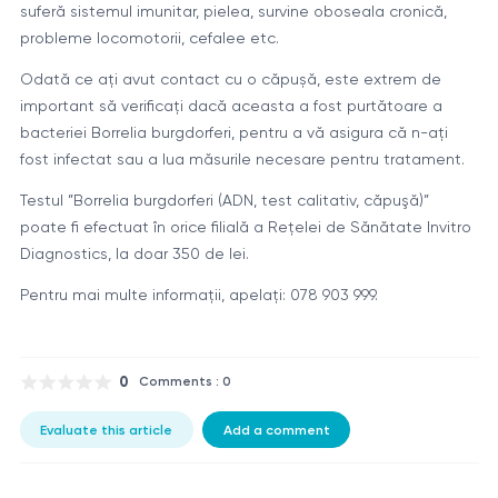
suferă sistemul imunitar, pielea, survine oboseala cronică,
probleme locomotorii, cefalee etc.
Odată ce ați avut contact cu o căpușă, este extrem de
important să verificați dacă aceasta a fost purtătoare a
bacteriei Borrelia burgdorferi, pentru a vă asigura că n-ați
fost infectat sau a lua măsurile necesare pentru tratament.
Testul ”Borrelia burgdorferi (ADN, test calitativ, căpuşă)”
poate fi efectuat în orice filială a Rețelei de Sănătate Invitro
Diagnostics, la doar 350 de lei.
Pentru mai multe informații, apelați: 078 903 999.
0
Comments : 0
Evaluate this article
Add a comment