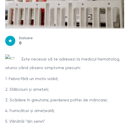
Evaluare
0
Este necesar să te adresezi la medicul hematolog,
atunci când observi simptome precum:
1. Febra fără un motiv vizibil;
2. Slăbiciuni și amețeli;
3. Scădere în greutate, pierderea poftei de mâncare;
4. Furnicături și amețeală;
5. Vânătăi ”din senin”