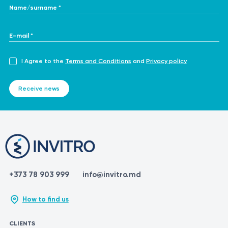
Name/surname *
E-mail *
I Agree to the
Terms and Conditions
and
Privacy policy
Receive news
+373 78 903 999
info@invitro.md
How to find us
CLIENTS