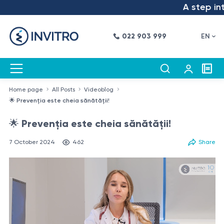
A step into t
022 903 999
EN
Home page
All Posts
Videoblog
🌟 Prevenția este cheia sănătății!
🌟 Prevenția este cheia sănătății!
7 October 2024
462
Share