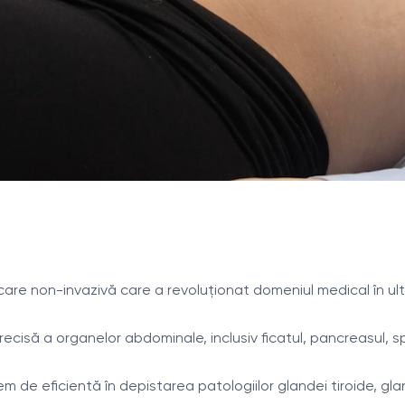
are non-invazivă care a revoluționat domeniul medical în ult
să a organelor abdominale, inclusiv ficatul, pancreasul, spli
e eficientă în depistarea patologiilor glandei tiroide, gland