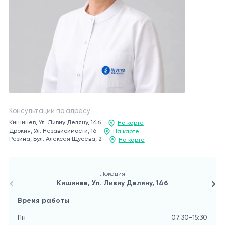
Консультации по адресу:
Кишинев, Ул. Ливиу Деляну, 14б
На карте
Дрокия, Ул. Независимости, 16
На карте
Резина, Бул. Алексея Щусева, 2
На карте
Локация
Кишинев, Ул. Ливиу Деляну, 14б
Время работы
В
Пн
07:30-15:30
П