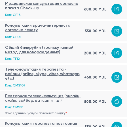
Медицинская консультация согласно
пакета Check-up
600.00 MDL
Код: CP18
Консультация врача-интерниста
согласно пакету
550.00 MDL
Код: CP01
Общий билирубин (транскутанный
метод для новорожденных)
200.00 MDL
Код: TF12
Телеконсультация терапевта -
районы (online, skype, viber, whatsapp
450.00 MDL
etc.)
Код: CMS107
Повторная телеконсультация (онлайн,
скайп, вайбер, ватсап и т.д.)
500.00 MDL
Код: CMS18
Заказ данной услуги отменяет скидку
*
Консультация терапевта повторная
350.00 MDL