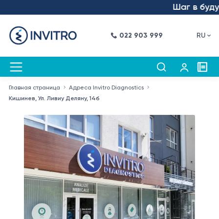
Шаг в будущее –
022 903 999
RU
Главная страница
Адреса Invitro Diagnostics
Кишинев, Ул. Ливиу Деляну, 14б