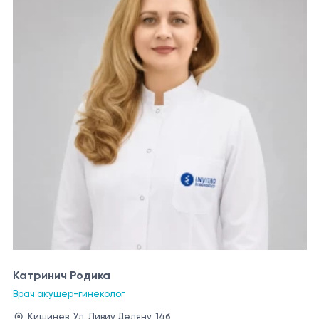
Катринич Родика
Врач акушер-гинеколог
Кишинев, Ул. Ливиу Деляну, 14б