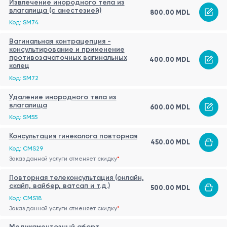
Извлечение инородного тела из
влагалища (с анестезией)
800.00 MDL
Код: SM74
Вагинальная контрацепция -
консультирование и применение
противозачаточных вагинальных
400.00 MDL
колец
Код: SM72
Удаление инородного тела из
влагалища
600.00 MDL
Код: SM55
Консультация гинеколога повторная
450.00 MDL
Код: CMS29
Заказ данной услуги отменяет скидку
*
Повторная телеконсультация (онлайн,
скайп, вайбер, ватсап и т.д.)
500.00 MDL
Код: CMS18
Заказ данной услуги отменяет скидку
*
Медикаментозный аборт