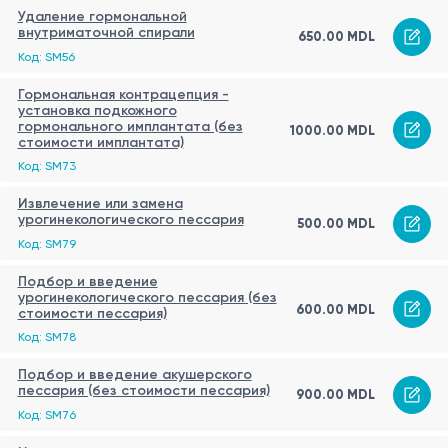
Удаление гормональной
внутриматочной спирали
650.00 MDL
Код: SM56
Гормональная контрацепция -
установка подкожного
гормонального имплантата (без
1000.00 MDL
стоимости имплантата)
Код: SM73
Извлечение или замена
урогинекологического пессария
500.00 MDL
Код: SM79
Подбор и введение
урогинекологического пессария (без
600.00 MDL
стоимости пессария)
Код: SM78
Подбор и введение акушерского
пессария (без стоимости пессария)
900.00 MDL
Код: SM76