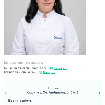
Консультации по адресу:
Кишинев, Ул. Албишоара, 64/2
На карте
Комрат, Ул. Ленина, 159
На карте
Локация
Кишинев, Ул. Албишоара, 64/2
Время работы
В