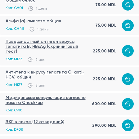
Общий белок
75.00 MDL
Код: CH01
1 день
Альфа (а)-амилаза общая
75.00 MDL
Код: CH48
1 день
Поверхностный антиген вируса
гепатита B, HBsAg (скрининговый
225.00 MDL
тест)
Код: MI33
2 дня
Антитела к вирусу гепатита C, anti-
HCV, общий
225.00 MDL
Код: MI37
2 дня
Медицинская консультация согласно
пакета Check-up
600.00 MDL
Код: CP18
ЭKГ в покое (12 отведений)
290.00 MDL
Код: DF08