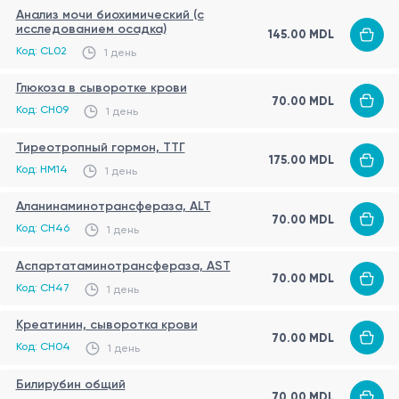
Анализ мочи биохимический (с
исследованием осадка)
145.00 MDL
Код: CL02
1 день
Глюкоза в сыворотке крови
70.00 MDL
Код: CH09
1 день
Тиреотропный гормон, ТТГ
175.00 MDL
Код: HM14
1 день
Аланинаминотрансфераза, ALT
70.00 MDL
Код: CH46
1 день
Аспартатаминотрансфераза, AST
70.00 MDL
Код: CH47
1 день
Креатинин, сыворотка крови
70.00 MDL
Код: CH04
1 день
Билирубин общий
70.00 MDL