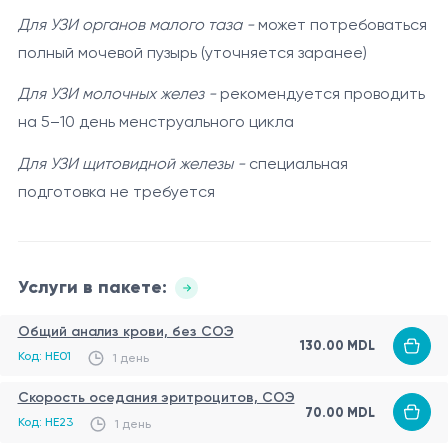
Для УЗИ органов малого таза -
может потребоваться
повышенной температуре тела
полный мочевой пузырь (уточняется заранее)
тяжёлых острых состояниях организма
беременности (для рентгенографии)
Для УЗИ молочных желез -
рекомендуется проводить
Ограничения
на 5–10 день менструального цикла
Программа является профилактическим
Для УЗИ щитовидной железы -
специальная
обследованием и не заменяет специализированную
подготовка не требуется
диагностику или лечение. При выявлении отклонений
врач может рекомендовать дополнительные
исследования или консультации профильных
специалистов.
Услуги в пакете:
Общий анализ крови, без СОЭ
130.00 MDL
Код: HE01
1 день
Скорость оседания эритроцитов, СОЭ
70.00 MDL
Код: HE23
1 день