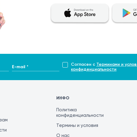
ри необходимости допускается аккуратное использовани
ах кожи;
ри, ожог, признаки инфекции) необходимо обратиться к с
Согласен с
Терминами и услов
E-mail *
конфиденциальности
ИНФО
Политика
конфиденциальности
изам
Термины и условия
сти
О нас