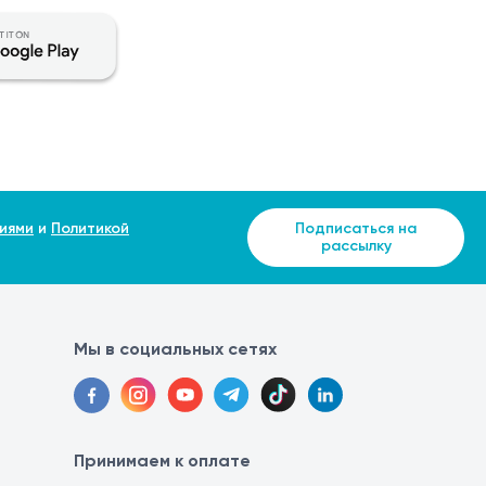
е триммера с 3-го дня при отсутствии раздражения
пециалисту.
иями
и
Политикой
Подписаться на
рассылку
Мы в социальных сетях
Принимаем к оплате