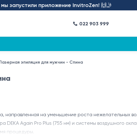
запустили приложение InvitroZen! 🙌🤳
022 903 999
Лазерная эпиляция для мужчин - Спина
ина
а, направленная на уменьшение роста нежелательных во
а DEKA Again Pro Plus (755 нм) и системы воздушного охл
емя процедуры.