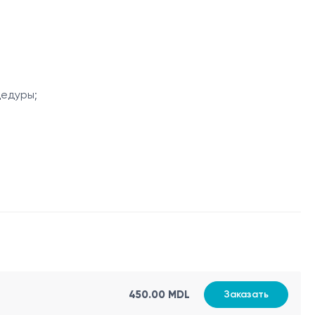
факторами. Александритовый лазер 755 нм эффективно
 вида кожи.
цедуры;
450.00 MDL
Заказать