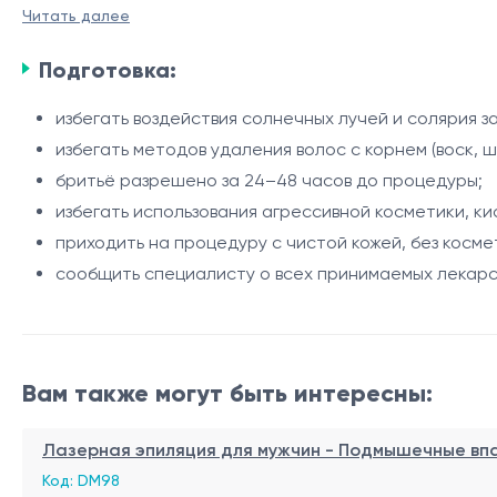
Читать далее
Рост волос в области спины может быть связан с инд
воздействует на пигментированные волосы, обеспечив
Подготовка:
Показания
избегать воздействия солнечных лучей и солярия з
избегать методов удаления волос с корнем (воск, ш
нежелательные волосы на спине;
бритьё разрешено за 24–48 часов до процедуры;
склонность к раздражению после бритья или депил
избегать использования агрессивной косметики, ки
врастание волос;
приходить на процедуру с чистой кожей, без косме
гипертрихоз.
Процедура
сообщить специалисту о всех принимаемых лекар
оценка фототипа кожи и особенностей роста воло
индивидуальный подбор параметров лазера;
обработка всей поверхности спины;
Вам также могут быть интересны:
охлаждение кожи системой Zimmer Cryo во время п
Интервалы между процедурами
нанесение успокаивающего средства после проц
Лазерная эпиляция для мужчин - Подмышечные вп
рекомендуемый интервал - 6–8 недель;
Код: DM98