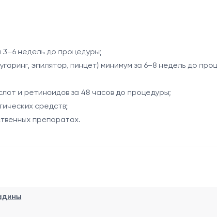
ивидуальными особенностями организма и гормональными 
ая постепенное снижение их роста и улучшение внешнего
а 3–6 недель до процедуры;
угаринг, эпилятор, пинцет) минимум за 6–8 недель до про
яции;
слот и ретиноидов за 48 часов до процедуры;
тических средств;
ственных препаратах.
с;
роцедуры;
едуры.
адины