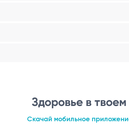
величиваться до 8–10 недель;
;
одимости.
и;
);
до 24 часов.
Здоровье в твоем
ача);
Скачай мобильное приложени
ства;