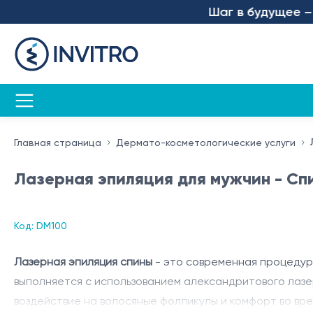
Шаг в будущее – мы 
Главная страница
Дермато-косметологические услуги
Лазерная эпиляция для мужчин - Сп
Код: DM100
Лазерная эпиляция спины
- это современная процедур
выполняется с использованием александритового лазер
воздействие на волосяные фолликулы и комфорт во вр