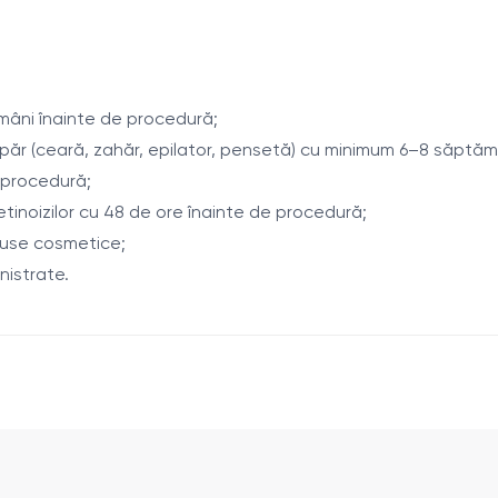
i la îmbunătățirea aspectului pielii.
ămâni înainte de procedură;
 păr (ceară, zahăr, epilator, pensetă) cu minimum 6–8 săptăm
 procedură;
etinoizilor cu 48 de ore înainte de procedură;
duse cosmetice;
nistrate.
ii;
oate fi extins la 8–10 săptămâni;