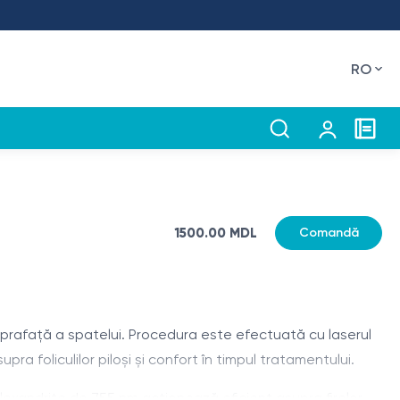
RO
1500.00 MDL
Comandă
uprafață a spatelui. Procedura este efectuată cu laserul
a foliculilor piloși și confort în timpul tratamentului.
l Alexandrite de 755 nm acționează eficient asupra firelor