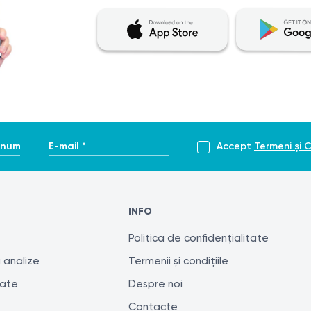
ste necesar, se poate folosi un trimmer începând cu a 3-a zi,
, semne de infecție), este necesară consultarea specialistului.
enume *
E-mail *
Accept
Termeni și C
INFO
Politica de confidențialitate
 analize
Termenii și condițiile
tate
Despre noi
Contacte