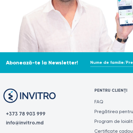
evitarea acizilor și retinoizilor 2–3 zile;
Firele de păr tratate cad treptat în 1–2 săptămâni. Dacă e
evitarea traumatizării zonei tratate;
utilizarea SPF 50 zilnic pe zonele expuse;
În cazul reacțiilor severe (durere intensă, vezicule, arsuri
evitarea soarelui și solarului minimum 2 săptămâni.
Surse:
Nume de familie/Pr
Abonează-te la Newsletter!
https://dekalaser.com/products/again-pro-plus/
https://www.ncbi.nlm.nih.gov/books/NBK507861/
https://www.webmd.com/beauty/laser-hair-removal
PENTRU CLIENȚI
https://en.wikipedia.org/wiki/Laser_hair_removal
FAQ
Pregătirea pentru
+373 78 903 999
Program de loiali
info@invitro.md
Certificate cadou