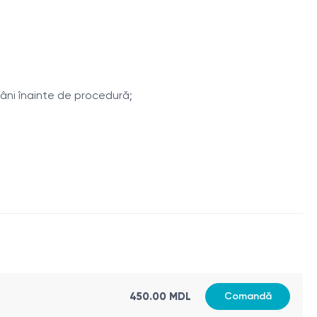
âni înainte de procedură;
450.00 MDL
Comandă