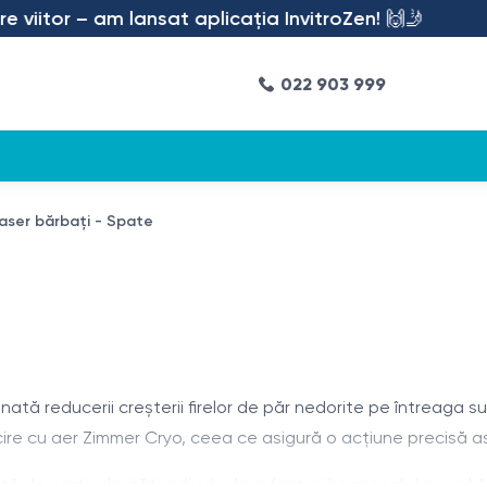
iitor – am lansat aplicația InvitroZen! 🙌🤳
022 903 999
laser bărbați - Spate
tă reducerii creșterii firelor de păr nedorite pe întreaga s
ire cu aer Zimmer Cryo, ceea ce asigură o acțiune precisă asupr
tă de particularități individuale și factori hormonali. Laseru