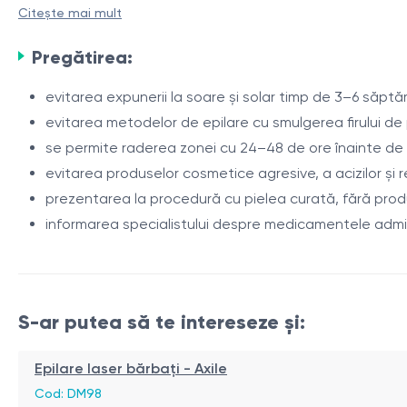
Citește mai mult
pigmentate, contribuind la reducerea treptată a acestora ș
Pregătirea:
Indicații
evitarea expunerii la soare și solar timp de 3–6 săpt
păr nedorit pe spate;
evitarea metodelor de epilare cu smulgerea firului de
tendință la iritații după ras sau epilare;
se permite raderea zonei cu 24–48 de ore înainte de
fire de păr încarnate;
evitarea produselor cosmetice agresive, a acizilor și r
hipertricoză.
Procedura
prezentarea la procedură cu pielea curată, fără pro
informarea specialistului despre medicamentele admi
evaluarea fototipului pielii și a caracteristicilor părului;
selectarea parametrilor laserului;
tratarea întregii suprafețe a spatelui;
răcirea pielii cu sistemul Zimmer Cryo în timpul procedur
S-ar putea să te intereseze și:
Intervale între ședințe
aplicarea unui produs calmant după procedură.
interval recomandat - 6–8 săptămâni;
Epilare laser bărbați - Axile
pe măsură ce creșterea părului se reduce, intervalul p
Cod: DM98