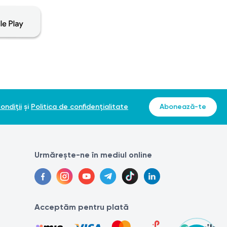
 dacă nu există iritații.
ondiții
și
Politica de confidențialitate
Abonează-te
Urmărește-ne în mediul online
Acceptăm pentru plată