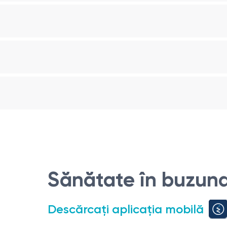
e.
Sănătate în buzuna
la recomandarea medicului);
Descărcați aplicația mobilă