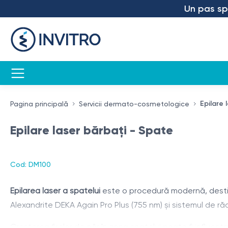
Un pas spre v
Epilare 
Pagina principală
Servicii dermato-cosmetologice
Epilare laser bărbați - Spate
Cod: DM100
Epilarea laser a spatelui
este o procedură modernă, destina
Alexandrite DEKA Again Pro Plus (755 nm) și sistemul de răc
Creșterea firelor de păr în zona spatelui poate fi influența