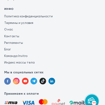
анализов, рекомендуется проводить их в одной и той же
ИНФО
лаборатории. Это связано с тем, что разные лаборатории
могут использовать различные методы и единицы измерения
Политика конфиденциальности
для проведения аналогичных исследований.
Термины и условия
О нас
Контакты
Регламенты
Блог
Команда Invitro
Индекс массы тела
Мы в социальных сетях
Принимаем к оплате
-15%