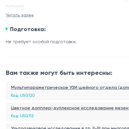
малыша.
Читать далее
Во время этого УЗИ врач проверяет, правильно ли имп
позволяет определить предполагаемую дату родов. Кр
Подготовка:
который позволяет врачу выявить риск синдрома Дауна
Не требует особой подготовки.
Вам также могут быть интересны:
Мультипараметрическое УЗИ шейного отдела (доп
Код: USG120
Цветное допплер-дуплексное исследование мезен
Код: USG112
Ультразвуковое исследование в тр. II-III при много