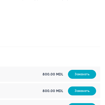
вает срок беременности и дату зачатия, что
адняя воротниковая зона (nuchal translucency)
— тест,
лиями.
800.00 MDL
Заказать
800.00 MDL
Заказать