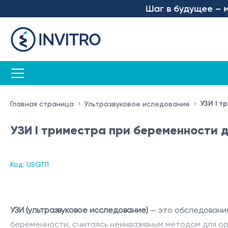
Шаг в будущее – мы з
УЗИ I т
Главная страница
Ультразвуковое иследование
УЗИ I триместра при беременности д
Код: USG111
УЗИ (ультразвуковое исследование)
— это обследование
беременности, считаясь неинвазивным методом для ор