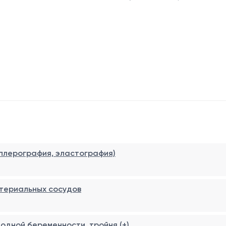
лантировался эмбрион в матку. Также исследование оцени
оме того, во время этого УЗИ обязательно оценивается
з
 или других заболеваний, вызванных хромосомными анома
плерография, эластография)
териальных сосудов
плодной беременности, тройня (+)