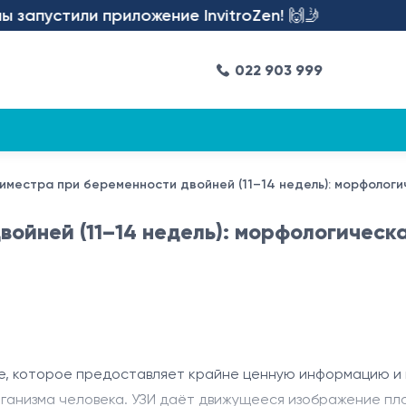
апустили приложение InvitroZen! 🙌🤳
022 903 999
риместра при беременности двойней (11–14 недель): морфологи
войней (11–14 недель): морфологическ
, которое предоставляет крайне ценную информацию и м
ганизма человека. УЗИ даёт движущееся изображение пло