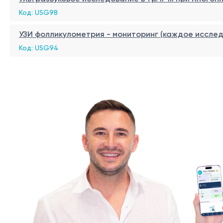
Код: USG98
УЗИ фолликулометрия - мониторинг (каждое иссле
Код: USG94