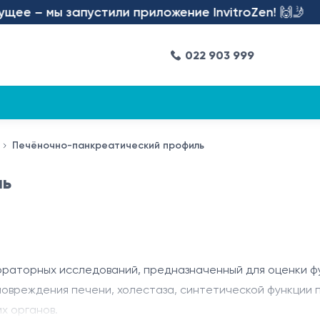
 – мы запустили приложение InvitroZen! 🙌🤳
022 903 999
Печёночно-панкреатический профиль
ль
ораторных исследований, предназначенный для оценки ф
повреждения печени, холестаза, синтетической функции
х органов.