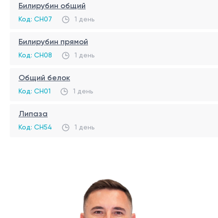
Билирубин общий
Код: CH07
1 день
Билирубин прямой
Код: CH08
1 день
Общий белок
Код: CH01
1 день
Липаза
Код: CH54
1 день