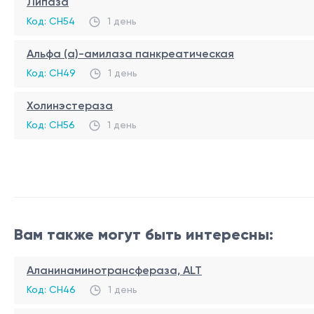
Липаза
Код: CH54
1 день
Альфа (а)-амилаза панкреатическая
Код: CH49
1 день
Холинэстераза
Код: CH56
1 день
Вам также могут быть интересны:
Аланинаминотрансфераза, ALT
Код: CH46
1 день