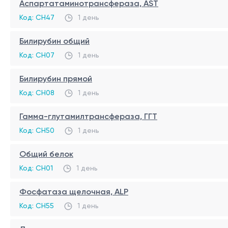
Аспартатаминотрансфераза, AST
Интерпретация результатов проводится врачом с учет
Код: CH47
1 день
себе не является основанием для постановки диагноз
Билирубин общий
Код: CH07
1 день
Билирубин прямой
Код: CH08
1 день
Гамма-глутамилтрансфераза, ГГТ
Код: CH50
1 день
Общий белок
Код: CH01
1 день
Фосфатаза щелочная, ALP
Код: CH55
1 день