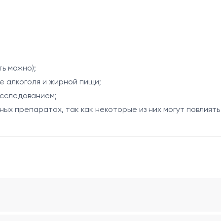
ий печени и поджелудочной железы, а также для контрол
ь можно);
е алкоголя и жирной пищи;
ли цирроз;
исследованием;
т;
ых препаратах, так как некоторые из них могут повлиять
одящих путей;
 пищеварения;
и поджелудочной железы;
гепатотоксическим действием.
ени, ее синтетическую функцию, проходимость желчевыво