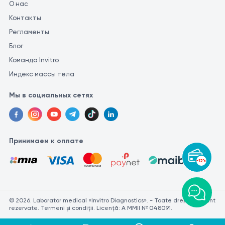
О нас
Контакты
Регламенты
Блог
Команда Invitro
Индекс массы тела
Мы в социальных сетях
Принимаем к оплате
-15%
© 2026. Laborator medical «Invitro Diagnostics». - Toate drepturile sunt
rezervate. Termeni și condiții. Licență: A MMII № 048091.