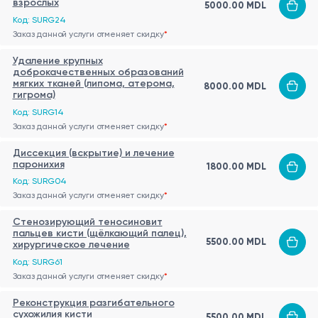
взрослых
5000.00 MDL
Код: SURG24
Заказ данной услуги отменяет скидку
*
Удаление крупных
доброкачественных образований
мягких тканей (липома, атерома,
8000.00 MDL
гигрома)
Код: SURG14
Заказ данной услуги отменяет скидку
*
Диссекция (вскрытие) и лечение
паронихия
1800.00 MDL
Код: SURG04
Заказ данной услуги отменяет скидку
*
Стенозирующий теносиновит
пальцев кисти (щёлкающий палец),
5500.00 MDL
хирургическое лечение
Код: SURG61
Заказ данной услуги отменяет скидку
*
Реконструкция разгибательного
сухожилия кисти
5500.00 MDL