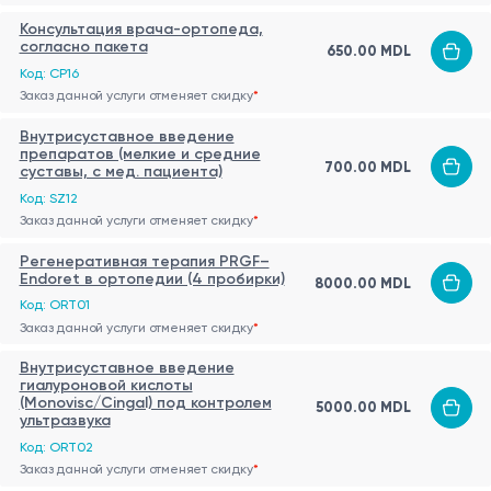
Консультация врача-ортопеда,
согласно пакета
650.00 MDL
Код: CP16
Заказ данной услуги отменяет скидку
*
Внутрисуставное введение
препаратов (мелкие и средние
700.00 MDL
суставы, с мед. пациента)
Код: SZ12
Заказ данной услуги отменяет скидку
*
Регенеративная терапия PRGF–
Endoret в ортопедии (4 пробирки)
8000.00 MDL
Код: ORT01
Заказ данной услуги отменяет скидку
*
Внутрисуставное введение
гиалуроновой кислоты
(Monovisc/Cingal) под контролем
5000.00 MDL
ультразвука
Код: ORT02
Заказ данной услуги отменяет скидку
*