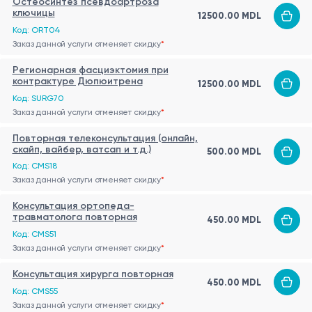
Остеосинтез псевдоартроза
ключицы
12500.00 MDL
Код: ORT04
Заказ данной услуги отменяет скидку
*
Регионарная фасциэктомия при
контрактуре Дюпюитрена
12500.00 MDL
Код: SURG70
Заказ данной услуги отменяет скидку
*
Повторная телеконсультация (онлайн,
скайп, вайбер, ватсап и т.д.)
500.00 MDL
Код: CMS18
Заказ данной услуги отменяет скидку
*
Консультация ортопеда-
травматолога повторная
450.00 MDL
Код: CMS51
Заказ данной услуги отменяет скидку
*
Консультация хирурга повторная
450.00 MDL
Код: CMS55
Заказ данной услуги отменяет скидку
*