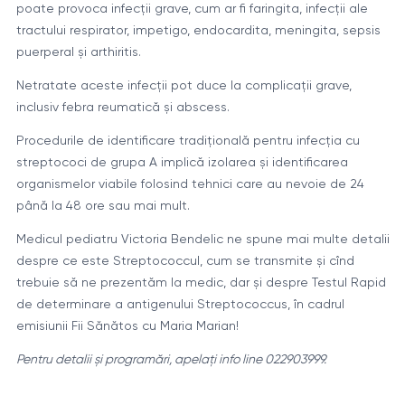
poate provoca infecții grave, cum ar fi faringita, infecții ale
tractului respirator, impetigo, endocardita, meningita, sepsis
puerperal și arthiritis.
Netratate aceste infecții pot duce la complicații grave,
inclusiv febra reumatică și abscess.
Procedurile de identificare tradițională pentru infecția cu
streptococi de grupa A implică izolarea și identificarea
organismelor viabile folosind tehnici care au nevoie de 24
până la 48 ore sau mai mult.
Medicul pediatru Victoria Bendelic ne spune mai multe detalii
despre ce este Streptococcul, cum se transmite și cînd
trebuie să ne prezentăm la medic, dar și despre Testul Rapid
de determinare a antigenului Streptococcus, în cadrul
emisiunii Fii Sănătos cu Maria Marian!
Pentru detalii și programări, apelaţi info line 022903999.