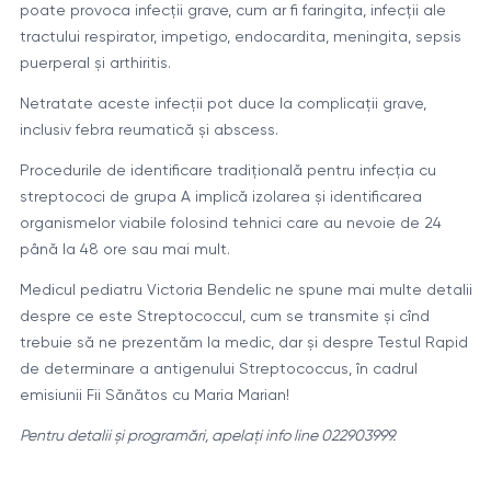
poate provoca infecții grave, cum ar fi faringita, infecții ale
tractului respirator, impetigo, endocardita, meningita, sepsis
puerperal și arthiritis.
Netratate aceste infecții pot duce la complicații grave,
inclusiv febra reumatică și abscess.
Procedurile de identificare tradițională pentru infecția cu
streptococi de grupa A implică izolarea și identificarea
organismelor viabile folosind tehnici care au nevoie de 24
până la 48 ore sau mai mult.
Medicul pediatru Victoria Bendelic ne spune mai multe detalii
despre ce este Streptococcul, cum se transmite și cînd
trebuie să ne prezentăm la medic, dar și despre Testul Rapid
de determinare a antigenului Streptococcus, în cadrul
emisiunii Fii Sănătos cu Maria Marian!
Pentru detalii și programări, apelaţi info line 022903999.