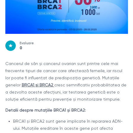
Evaluare
0
Cancerul de sân și cancerul ovarian sunt printre cele mai
frecvente tipuri de cancer care afectează femeile, iar riscul
lor poate fi influențat de predispoziția genetică. Mutațiile
genelor
BRCA1 și BRCA2
cresc semnificativ probabilitatea de
a dezvolta aceste afecțiuni, iar testarea genetică este o
soluție eficientă pentru prevenție și monitorizare timpurie.
Detalii despre mutațiile BRCA1 și BRCA2:
BRCA1 și BRCA2 sunt gene implicate în repararea ADN-
ului. Mutațiile ereditare în aceste gene pot afecta