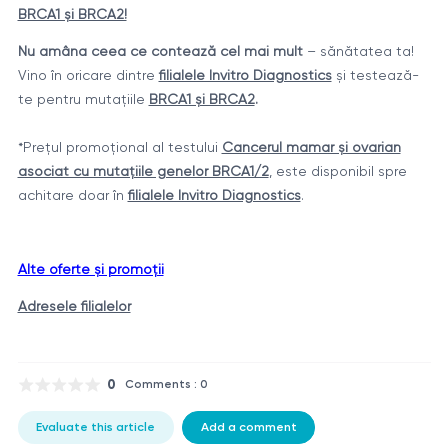
BRCA1 și BRCA2!
Nu amâna ceea ce contează cel mai mult
– sănătatea ta!
Vino în oricare dintre
filialele Invitro Diagnostics
și testează-
te pentru mutațiile
BRCA1 și BRCA2
.
*Prețul promoțional al testului
Cancerul mamar și ovarian
asociat cu mutațiile genelor BRCA1/2
, este disponibil spre
achitare doar în
filialele Invitro Diagnostics
.
Alte oferte și promoții
Adresele filialelor
0
Comments : 0
Evaluate this article
Add a comment