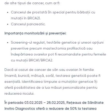
de alte tipuri de cancer, cum ar fi:
Cancerul de prostată (în special pentru bărbații cu
mutații în BRCA2).
Cancerul pancreatic.
Importanța monitorizării și prevenției:
Screening-ul regulat, testările genetice și uneori opțiuni
preventive precum mastectomia profilactică sau
îndepărtarea ovarelor pot fi recomandate pentru femeile
cu mutații BRCA1/BRCA2.
Dacă ai cazuri de cancer de sân sau ovarian în familie
(mamă, bunică, mătușă, soră), testarea genetică poate fi
esențială. Identificarea timpurie a mutațiilor genetice îți
oferă posibilitatea de a lua măsuri personalizate pentru
reducerea riscului.
În perioada 03.02.2025 – 28.02.2025, Rețeaua de Sănătate
Invitro Diagnostics oferă o reducere de 50% la testarea