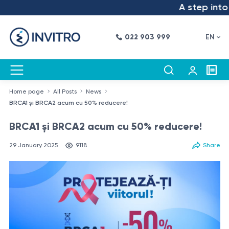
A step into the
022 903 999
EN
Home page
All Posts
News
BRCA1 și BRCA2 acum cu 50% reducere!
BRCA1 și BRCA2 acum cu 50% reducere!
29 January 2025
9118
Share