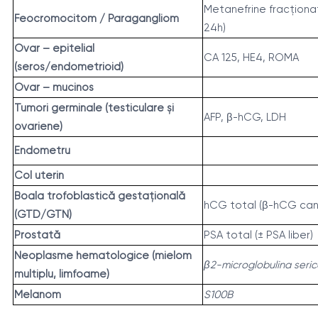
Metanefrine fracționa
Feocromocitom / Paragangliom
24h)
Ovar – epitelial
CA 125, HE4, ROMA
(seros/endometrioid)
Ovar – mucinos
Tumori germinale (testiculare și
AFP, β-hCG, LDH
ovariene)
Endometru
Col uterin
Boala trofoblastică gestațională
hCG total (β-hCG canti
(GTD/GTN)
Prostată
PSA total (± PSA liber)
Neoplasme hematologice (mielom
β2-microglobulina seric
multiplu, limfoame)
Melanom
S100B