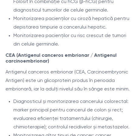
Folosit în combinație cu hCG (β-hCG) pentru
diagnosticul tumorilor de celule germinale.
Monitorizarea pacienților cu ciroză hepatică pentru
depistarea timpurie a cancerului hepatic.
Monitorizarea pacienților cu risc crescut de tumori
din celule germinale.
CEA (Antigenul canceros embrionar / Antigenul
carcinoembrionar)
Antigenul canceros embrionar (CEA, Carcinoembryonic
Antigen) este un glicoprotein produs în perioada
embrionară, iar la adulți nivelul său în sânge este minim.
Diagnosticul și monitorizarea cancerului colorectal:
marker principal pentru cancerul de colon și rect;
evaluarea eficienței tratamentului (chirurgie,
chimioterapie); controlul recidivelor și metastazelor.
Monitorizarea altor tipuri de cancer: cancer