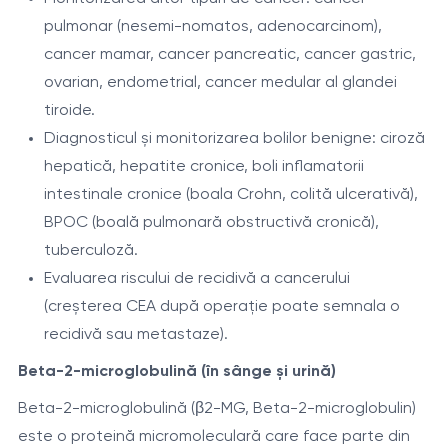
pulmonar (nesemi-nomatos, adenocarcinom),
cancer mamar, cancer pancreatic, cancer gastric,
ovarian, endometrial, cancer medular al glandei
tiroide.
Diagnosticul și monitorizarea bolilor benigne: ciroză
hepatică, hepatite cronice, boli inflamatorii
intestinale cronice (boala Crohn, colită ulcerativă),
BPOC (boală pulmonară obstructivă cronică),
tuberculoză.
Evaluarea riscului de recidivă a cancerului
(creșterea CEA după operație poate semnala o
recidivă sau metastaze).
Beta-2-microglobulină (în sânge și urină)
Beta-2-microglobulină (β2-MG, Beta-2-microglobulin)
este o proteină micromoleculară care face parte din