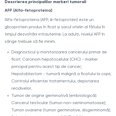
Descrierea principalilor markeri tumorali
AFP (Alfa-fetoproteina)
Alfa-fetoproteina (AFP, α-fetoprotein) este un
glicoprotein produs în ficat și sacul vitelin al fătului în
timpul dezvoltării intrauterine. La adulți, nivelul AFP în
sânge trebuie să fie minim.
Diagnosticul și monitorizarea cancerului primar de
ficat: Carcinom hepatocelular (CHC) - marker
principal pentru acest tip de cancer;
Hepatoblastom - tumoră malignă a ficatului la copii;
Controlul eficienței tratamentului, depistarea
recidivelor.
Tumori de origine germinativă (embriologică):
Cancerul testicular (tumori non-seminomatoase);
Tumori ovariene (tumori germinative, disgerminomă);