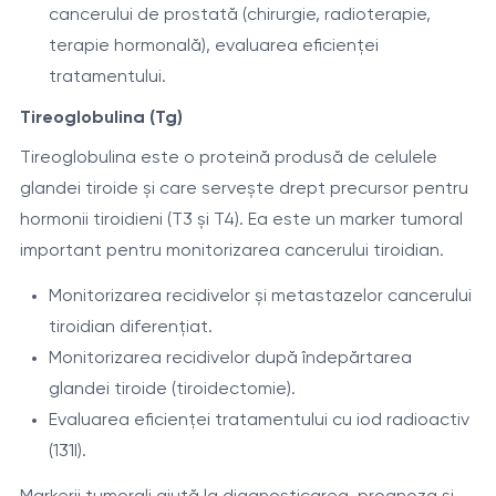
cancerului de prostată (chirurgie, radioterapie,
terapie hormonală), evaluarea eficienței
tratamentului.
Tireoglobulina (Tg)
Tireoglobulina este o proteină produsă de celulele
glandei tiroide și care servește drept precursor pentru
hormonii tiroidieni (T3 și T4). Ea este un marker tumoral
important pentru monitorizarea cancerului tiroidian.
Monitorizarea recidivelor și metastazelor cancerului
tiroidian diferențiat.
Monitorizarea recidivelor după îndepărtarea
glandei tiroide (tiroidectomie).
Evaluarea eficienței tratamentului cu iod radioactiv
(131I).
Markerii tumorali ajută la diagnosticarea, prognoza și