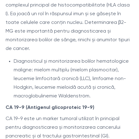
complexul principal de histocompatibilitate (HLA clasa
I). Ea joacă un rol în răspunsul imun și se găsește în
toate celulele care conțin nucleu. Determinarea β2-
MG este importantă pentru diagnosticarea și
monitorizarea bolilor de sânge, rinichi și anumitor tipuri
de cancer.
Diagnosticul și monitorizarea bolilor hematologice
maligne: mielom multiplu (mielom plasmocitar),
leucemie limfocitară cronică (LLC), limfoame non-
Hodgkin, leucemie mieloidă acută și cronică,
macroglobulinemie Waldenström.
CA 19-9 (Antigenul glicoproteic 19-9)
CA 19-9 este un marker tumoral utilizat în principal
pentru diagnosticarea și monitorizarea cancerului
pancreatic și al tractului gastrointestinal (GI).