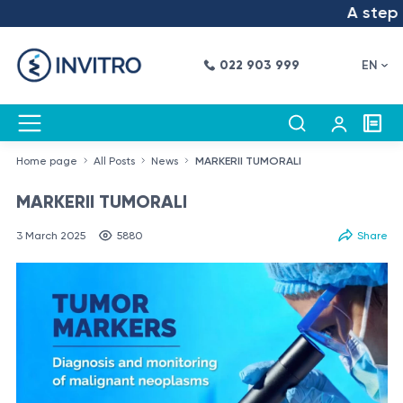
A step into the
022 903 999
EN
Home page
All Posts
News
MARKERII TUMORALI
MARKERII TUMORALI
3 March 2025
5880
Share