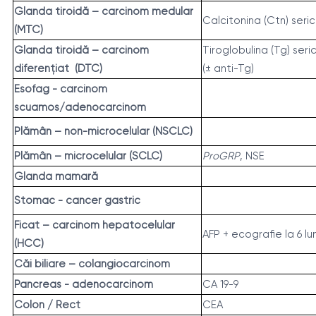
Glanda tiroidă – carcinom medular
Calcitonina (Ctn) seri
(MTC)
Glanda tiroidă – carcinom
Tiroglobulina (Tg) ser
diferențiat (DTC)
(± anti-Tg)
Esofag - carcinom
scuamos/adenocarcinom
Plămân – non-microcelular (NSCLC)
Plămân – microcelular (SCLC)
ProGRP
, NSE
Glanda mamară
Stomac - cancer gastric
Ficat – carcinom hepatocelular
AFP + ecografie la 6 lun
(HCC)
Căi biliare – colangiocarcinom
Pancreas - adenocarcinom
CA 19-9
Colon / Rect
CEA