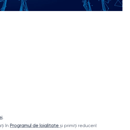
ei
.
ați în
Programul de loialitate
și primiți reduceri!