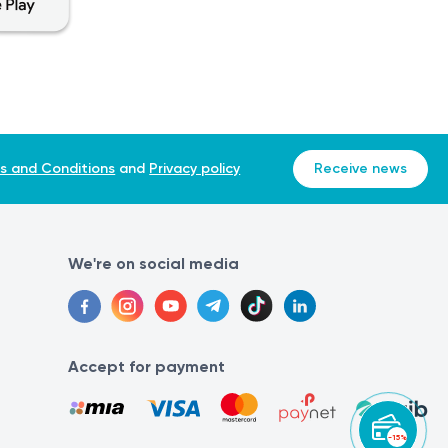
s and Conditions
and
Privacy policy
Receive news
We're on social media
Accept for payment
-15%