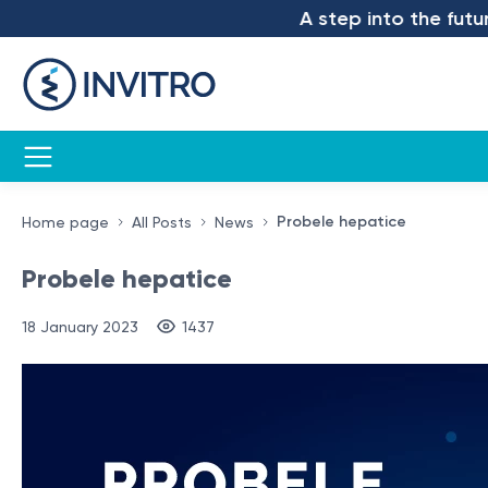
A step into the future – w
Probele hepatice
Home page
All Posts
News
Probele hepatice
18 January 2023
1437