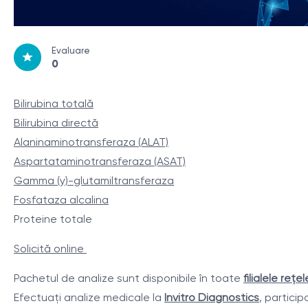
Evaluare
0
Bilirubina totală
Bilirubina directă
Alaninaminotransferaza (ALAT)
Aspartataminotransferaza (ASAT)
Gamma (y)-glutamiltransferaza
Fosfataza alcalina
Proteine ​​totale
Solicită online
Pachetul de analize sunt disponibile în toate
filialele rețel
Efectuați analize medicale la
Invitro Diagnostics
, particip