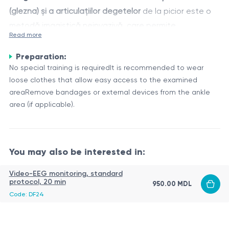
(glezna) și a articulațiilor degetelor
de la picior este o
metodă imagistică neinvazivă, care permite
Read more
examinarea în timp real a structurilor articulare,
Articulația talocrurală este articulația dintre tibie,
ligamentare și tendinoase. Procedura este utilizată în
Preparation:
peroneu și talus, având un rol esențial în mișcările de
No special training is requiredIt is recommended to wear
evaluarea durerii, inflamației, umflăturilor și a altor
flexie și extensie ale piciorului. Articulațiile degetelor
loose clothes that allow easy access to the examined
semne de disfuncție articulară.
(metatarsofalangiene și interfalangiene) permit mersul,
areaRemove bandages or external devices from the ankle
Structuri vizualizate prin ecografie:
echilibrul și susținerea greutății.
area (if applicable).
Suprafața cartilajului articular
Ligamentele colaterale
Tendoane (ex. tibial anterior/posterior, peronier)
You may also be interested in:
Capsula articulară și sinoviala
Sonda ecografică emite unde sonore care se reflectă
Video-EEG monitoring, standard
Spații articulare interfalangiene
diferit în funcție de structura anatomică traversată.
protocol, 20 min
950.00 MDL
Bursae (burse seroase).
Imaginea obținută este afișată pe monitor și
Code: DF24
interpretată de medicul specialist.
Scopul procedurii