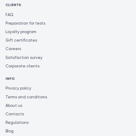
CLIENTS
https://smw.ch/index.php/smw/article/view/1793/2470
FAQ
https://arthritis-
Preparation for tests
research.biomedcentral.com/articles/10.1186/s13075-
Loyalty program
019-2050-4
Gift certificates
Careers
https://core.ac.uk/download/pdf/81562774.pdf
Satisfaction survey
Corporate clients
INFO
Privacy policy
Terms and conditions
About us
Contacts
Regulations
Blog