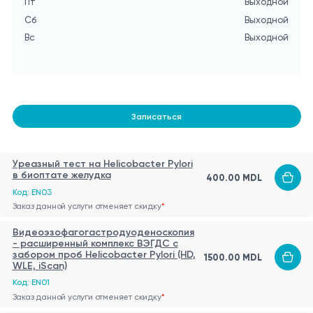
Пт
Выходной
Сб
Выходной
Вс
Выходной
Записаться
Уреазный тест на Helicobacter Pylori
в биоптате желудка
400.00 MDL
Код: EN03
Заказ данной услуги отменяет скидку
*
Видеоэзофагогастродуоденоскопия
- расширенный комплекс ВЭГДС с
забором проб Helicobacter Pylori (HD,
1500.00 MDL
WLE, iScan)
Код: EN01
Заказ данной услуги отменяет скидку
*