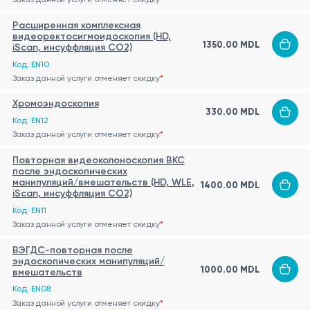
Расширенная комплексная
видеоректосигмоидоскопия (HD,
1350.00 MDL
iScan, инсуффляция CO2)
Код: EN10
Заказ данной услуги отменяет скидку
*
Хромоэндоскопия
330.00 MDL
Код: EN12
Заказ данной услуги отменяет скидку
*
Повторная видеоколоноскопия ВКС
после эндоскопических
манипуляций/вмешательств (HD, WLE,
1400.00 MDL
iScan, инсуффляция CO2)
Код: EN11
Заказ данной услуги отменяет скидку
*
ВЭГДС-повторная после
эндоскопических манипуляций/
1000.00 MDL
вмешательств
Код: EN08
Заказ данной услуги отменяет скидку
*