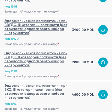
инструментов)
Код: EN18
Заказ данной услуги отменяет скидку
*
Эндоскопическая полипэктомия при
ВЭГДС, III категории сложности (без
стоимости одноразового набора
3900.00 MDL
инструментов)
Код: EN20
Заказ данной услуги отменяет скидку
*
Эндоскопическая полипэктомия при
ВЭГДС, II категория сложности (без
стоимости одноразового набора
2800.00 MDL
инструментов)
Код: EN19
Заказ данной услуги отменяет скидку
*
Эндоскопическая полипэктомия при
ВКС, III категория сложности (без
стоимости одноразового набора
4600.00 MDL
инструментов)
Код: EN31
Заказ данной услуги отменяет скидку
*