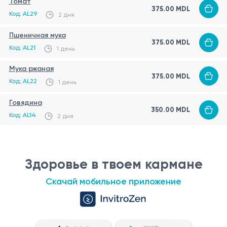
Томат
375.00 MDL
• подозрение на аллергию к ракообразным
Для исследования проводится забор венозной крови.
Код: AL29
2 дня
Образец крови анализируется в лаборатории для
Пшеничная мука
определения уровня специфических IgE-антител к
375.00 MDL
Код: AL21
1 день
аллергенам краба. Процедура занимает несколько
Мука ржаная
минут и проводится медицинским специалистом.
375.00 MDL
Код: AL22
1 день
Говядина
350.00 MDL
Код: AL14
2 дня
Здоровье в твоем кармане
Скачай мобильное приложение