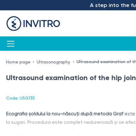
A step into the futu
Ultrasound examination of t
Home page
Ultrasonography
Ultrasound examination of the hip joi
Code: USG135
Ecografia șoldului la nou-născuți după metoda Graf
este 
la sugari. Procedura este complet nedureroasă și se efect
Această metodă permite depistarea displaziei de dezvoltar