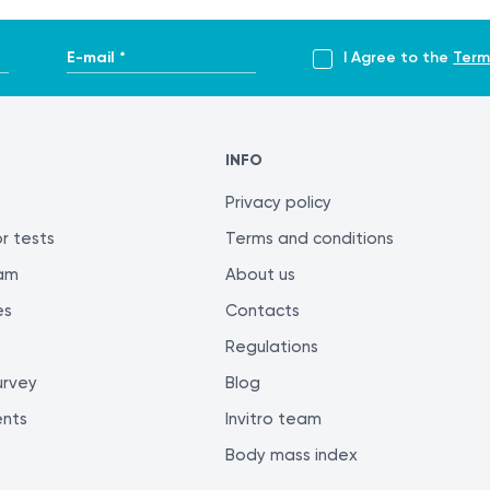
E-mail *
I Agree to the
Term
-clinical-guidelines/neonatology/developmental-dysplasia
INFO
i/S0887217120300524
Privacy policy
r tests
Terms and conditions
ram
About us
-and-referral-of-ddh/
es
Contacts
ltrasound-graf-type-i?lang=us
Regulations
urvey
Blog
ents
Invitro team
Body mass index