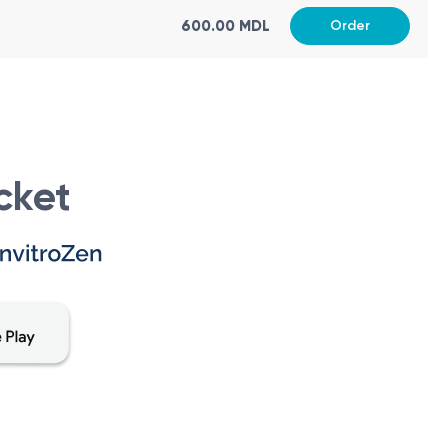
600.00 MDL
Order
cket
 sugari. Identificarea precoce a anomaliilor articulare