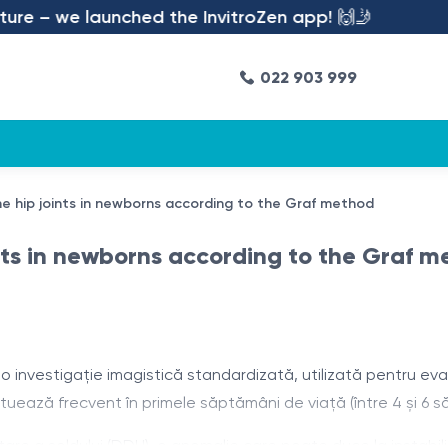
re – we launched the InvitroZen app! 🙌🤳
022 903 999
he hip joints in newborns according to the Graf method
nts in newborns according to the Graf 
o investigație imagistică standardizată, utilizată pentru evalu
uează frecvent în primele săptămâni de viață (între 4 și 6 s
e a șoldului (DDH), o anomalie care poate duce la instabilit