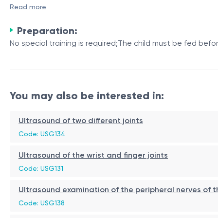
Read more
Articulația șoldului este o articulație sferică, formată din:
Preparation:
capul femural;
No special training is required;The child must be fed b
acetabul (cavitatea cotiloidă a osului iliac);
cartilaj articular și labrum (buza acetabulară).
La nou-născut, aceste structuri sunt în mare parte carti
You may also be interested in:
Scopul procedurii
Ultrasound of two different joints
Diagnosticarea precoce a displaziei de dezvoltare a ș
Code: USG134
Clasificarea morfologică a articulației (tip I – IV confo
Ultrasound of the wrist and finger joints
Monitorizarea șoldurilor imature sau cu risc (ex. naștere
Code: USG131
Decizia asupra tratamentului ortopedic (ex. orteze Pa
Indicații
Ultrasound examination of the peripheral nerves of t
Screening de rutină la vârsta de 4–6 săptămâni;
Code: USG138
Factori de risc (poziție pelviană, antecedente familial