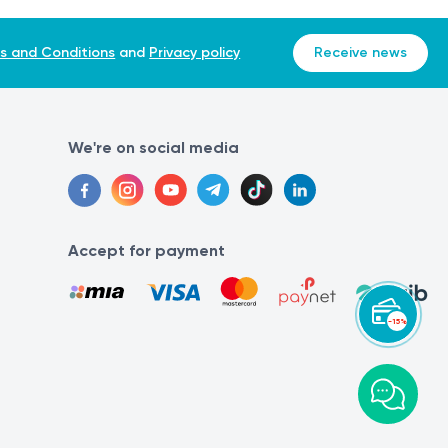
s and Conditions
and
Privacy policy
Receive news
-of-the-hips-ddh-and-congenital-foot-deformities-886/
We're on social media
Accept for payment
-15%