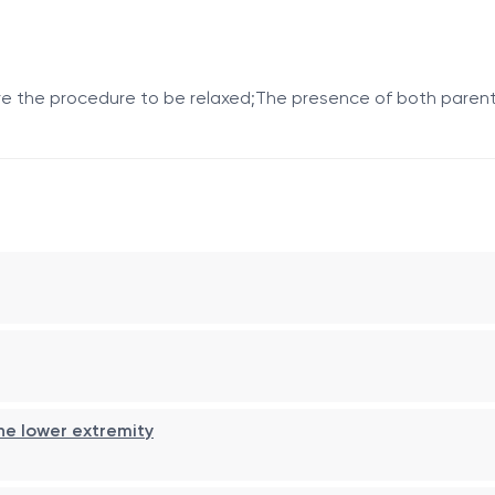
efore the procedure to be relaxed;The presence of both pare
laginoase, ceea ce face ecografia metoda optimă de explora
oldului (DDH);
rm Graf);
 pelviană, istoric familial);
vlik, monitorizare conservatoare).
he lower extremity
e);