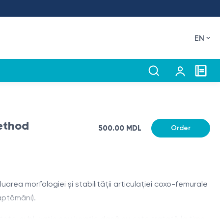
EN
method
500.00 MDL
Order
area morfologiei și stabilității articulației coxo-femurale
ăptămâni).
ate, subluxație sau luxație dacă nu este tratată la timp.